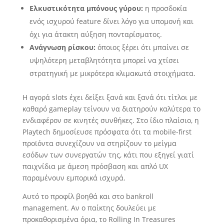
Ελκυστικότητα μπόνους γύρου:
η προσδοκία
ενός ισχυρού feature δίνει λόγο για υπομονή και
όχι για άτακτη αύξηση πονταρίσματος.
Ανάγνωση ρίσκου:
όποιος ξέρει ότι μπαίνει σε
υψηλότερη μεταβλητότητα μπορεί να χτίσει
στρατηγική με μικρότερα κλιμακωτά στοιχήματα.
Η αγορά slots έχει δείξει ξανά και ξανά ότι τίτλοι με
καθαρό gameplay τείνουν να διατηρούν καλύτερα το
ενδιαφέρον σε κινητές συνθήκες. Στο ίδιο πλαίσιο, η
Playtech δημοσίευσε πρόσφατα ότι τα mobile-first
προϊόντα συνεχίζουν να στηρίζουν το μείγμα
εσόδων των συνεργατών της, κάτι που εξηγεί γιατί
παιχνίδια με άμεση πρόσβαση και απλό UX
παραμένουν εμπορικά ισχυρά.
Αυτό το προφίλ βοηθά και στο bankroll
management. Αν ο παίκτης δουλεύει με
προκαθορισμένα όρια, το Rolling In Treasures