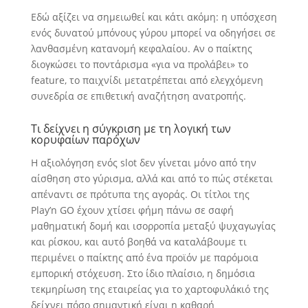
Εδώ αξίζει να σημειωθεί και κάτι ακόμη: η υπόσχεση
ενός δυνατού μπόνους γύρου μπορεί να οδηγήσει σε
λανθασμένη κατανομή κεφαλαίου. Αν ο παίκτης
διογκώσει το ποντάρισμα «για να προλάβει» το
feature, το παιχνίδι μετατρέπεται από ελεγχόμενη
συνεδρία σε επιθετική αναζήτηση ανατροπής.
Τι δείχνει η σύγκριση με τη λογική των
κορυφαίων παρόχων
Η αξιολόγηση ενός slot δεν γίνεται μόνο από την
αίσθηση στο γύρισμα, αλλά και από το πώς στέκεται
απέναντι σε πρότυπα της αγοράς. Οι τίτλοι της
Play’n GO έχουν χτίσει φήμη πάνω σε σαφή
μαθηματική δομή και ισορροπία μεταξύ ψυχαγωγίας
και ρίσκου, και αυτό βοηθά να καταλάβουμε τι
περιμένει ο παίκτης από ένα προϊόν με παρόμοια
εμπορική στόχευση. Στο ίδιο πλαίσιο, η δημόσια
τεκμηρίωση της εταιρείας για το χαρτοφυλάκιό της
δείχνει πόσο σημαντική είναι η καθαρή