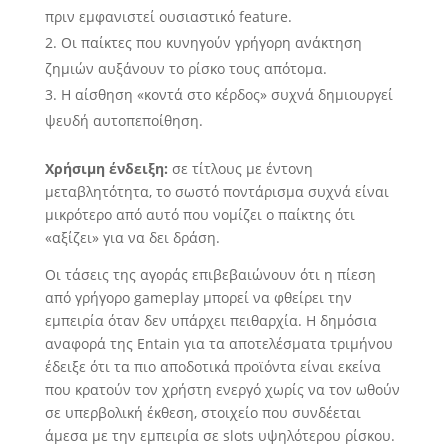
πριν εμφανιστεί ουσιαστικό feature.
Οι παίκτες που κυνηγούν γρήγορη ανάκτηση
ζημιών αυξάνουν το ρίσκο τους απότομα.
Η αίσθηση «κοντά στο κέρδος» συχνά δημιουργεί
ψευδή αυτοπεποίθηση.
Χρήσιμη ένδειξη:
σε τίτλους με έντονη
μεταβλητότητα, το σωστό ποντάρισμα συχνά είναι
μικρότερο από αυτό που νομίζει ο παίκτης ότι
«αξίζει» για να δει δράση.
Οι τάσεις της αγοράς επιβεβαιώνουν ότι η πίεση
από γρήγορο gameplay μπορεί να φθείρει την
εμπειρία όταν δεν υπάρχει πειθαρχία. Η δημόσια
αναφορά της Entain για τα αποτελέσματα τριμήνου
έδειξε ότι τα πιο αποδοτικά προϊόντα είναι εκείνα
που κρατούν τον χρήστη ενεργό χωρίς να τον ωθούν
σε υπερβολική έκθεση, στοιχείο που συνδέεται
άμεσα με την εμπειρία σε slots υψηλότερου ρίσκου.