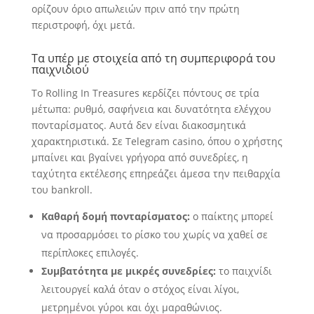
ορίζουν όριο απωλειών πριν από την πρώτη
περιστροφή, όχι μετά.
Τα υπέρ με στοιχεία από τη συμπεριφορά του
παιχνιδιού
Το Rolling In Treasures κερδίζει πόντους σε τρία
μέτωπα: ρυθμό, σαφήνεια και δυνατότητα ελέγχου
πονταρίσματος. Αυτά δεν είναι διακοσμητικά
χαρακτηριστικά. Σε Telegram casino, όπου ο χρήστης
μπαίνει και βγαίνει γρήγορα από συνεδρίες, η
ταχύτητα εκτέλεσης επηρεάζει άμεσα την πειθαρχία
του bankroll.
Καθαρή δομή πονταρίσματος:
ο παίκτης μπορεί
να προσαρμόσει το ρίσκο του χωρίς να χαθεί σε
περίπλοκες επιλογές.
Συμβατότητα με μικρές συνεδρίες:
το παιχνίδι
λειτουργεί καλά όταν ο στόχος είναι λίγοι,
μετρημένοι γύροι και όχι μαραθώνιος.