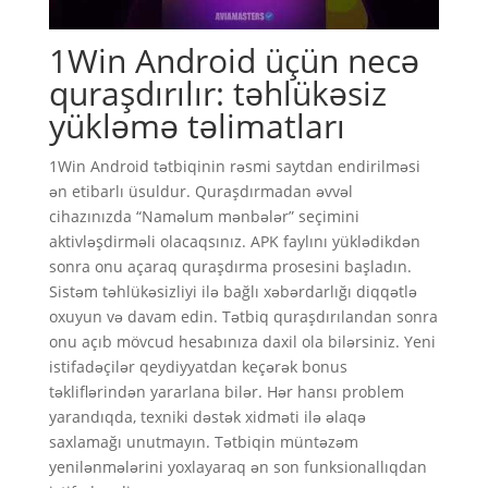
1Win Android üçün necə
quraşdırılır: təhlükəsiz
yükləmə təlimatları
1Win Android tətbiqinin rəsmi saytdan endirilməsi
ən etibarlı üsuldur. Quraşdırmadan əvvəl
cihazınızda “Naməlum mənbələr” seçimini
aktivləşdirməli olacaqsınız. APK faylını yüklədikdən
sonra onu açaraq quraşdırma prosesini başladın.
Sistəm təhlükəsizliyi ilə bağlı xəbərdarlığı diqqətlə
oxuyun və davam edin. Tətbiq quraşdırılandan sonra
onu açıb mövcud hesabınıza daxil ola bilərsiniz. Yeni
istifadəçilər qeydiyyatdan keçərək bonus
təkliflərindən yararlana bilər. Hər hansı problem
yarandıqda, texniki dəstək xidməti ilə əlaqə
saxlamağı unutmayın. Tətbiqin müntəzəm
yenilənmələrini yoxlayaraq ən son funksionallıqdan