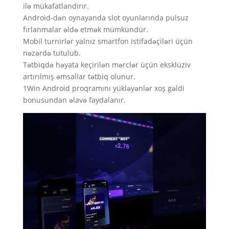
ilə mükafatlandırır.
Android-dən oynayanda slot oyunlarında pulsuz
fırlanmalar əldə etmək mümkündür.
Mobil turnirlər yalnız smartfon istifadəçiləri üçün
nəzərdə tutulub.
Tətbiqdə həyata keçirilən mərclər üçün eksklüziv
artırılmış əmsallar tətbiq olunur.
1Win Android proqramını yükləyənlər xoş gəldi
bonusundan əlavə faydalanır.