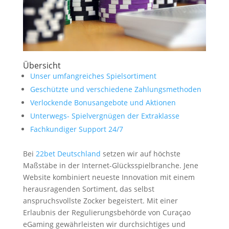
Übersicht
Unser umfangreiches Spielsortiment
Geschützte und verschiedene Zahlungsmethoden
Verlockende Bonusangebote und Aktionen
Unterwegs- Spielvergnügen der Extraklasse
Fachkundiger Support 24/7
Bei
22bet Deutschland
setzen wir auf höchste
Maßstäbe in der Internet-Glücksspielbranche. Jene
Website kombiniert neueste Innovation mit einem
herausragenden Sortiment, das selbst
anspruchsvollste Zocker begeistert. Mit einer
Erlaubnis der Regulierungsbehörde von Curaçao
eGaming gewährleisten wir durchsichtiges und