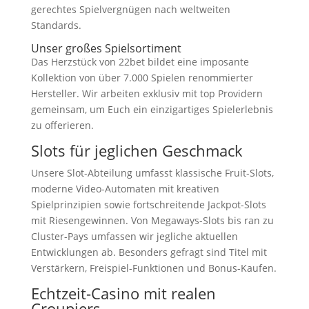
gerechtes Spielvergnügen nach weltweiten
Standards.
Unser großes Spielsortiment
Das Herzstück von 22bet bildet eine imposante
Kollektion von über 7.000 Spielen renommierter
Hersteller. Wir arbeiten exklusiv mit top Providern
gemeinsam, um Euch ein einzigartiges Spielerlebnis
zu offerieren.
Slots für jeglichen Geschmack
Unsere Slot-Abteilung umfasst klassische Fruit-Slots,
moderne Video-Automaten mit kreativen
Spielprinzipien sowie fortschreitende Jackpot-Slots
mit Riesengewinnen. Von Megaways-Slots bis ran zu
Cluster-Pays umfassen wir jegliche aktuellen
Entwicklungen ab. Besonders gefragt sind Titel mit
Verstärkern, Freispiel-Funktionen und Bonus-Kaufen.
Echtzeit-Casino mit realen
Croupiers