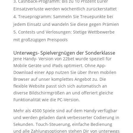
Cashback-Programm: Bis zu 10 Prozent Eurer
Einsatzverluste werden wöchentlich zurückerstattet
Treueprogramm: Sammeln Sie Treuepunkte bei
jedem Einsatz und wandeln Sie diese gegen Prämien
Contests und Verlosungen: Stetige Wettbewerbe
mit großzügigen Preispools
Unterwegs- Spielvergnügen der Sonderklasse
Jene Handy- Version von 22bet wurde speziell für
Mobile Geräte und iPads optimiert. Ohne App-
Download einer App nutzen Sie über Ihren mobilen
Browser auf unser komplettes Angebot zu. Die
flexible Website passt sich sich automatisch an
diverse Bildschirmgrößen an und offeriert gleiche
Funktionalität wie die PC-Version.
Mehr als 4500 Spiele sind auf dem Handy verfügbar
und werden geladen dank verbesserter Codierung in
Sekunden. Touch-Steuerung, einfache Bedienung
und alle Zahlungsoptionen stehen Dir von unterwegs