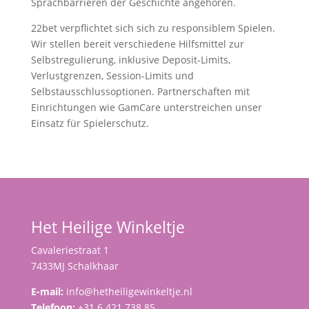
Sprachbarrieren der Geschichte angehören.
22bet verpflichtet sich sich zu responsiblem Spielen.
Wir stellen bereit verschiedene Hilfsmittel zur
Selbstregulierung, inklusive Deposit-Limits,
Verlustgrenzen, Session-Limits und
Selbstausschlussoptionen. Partnerschaften mit
Einrichtungen wie GamCare unterstreichen unser
Einsatz für Spielerschutz.
Het Heilige Winkeltje
Cavaleriestraat 1
7433MJ Schalkhaar
E-mail:
info@hetheiligewinkeltje.nl
Telefoon:
+31 6 421 738 85