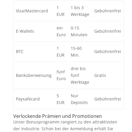
1
1 bis 3
Visa/Mastercard
Gebührenfrei
EUR
Werktage
ein
0-15
E-Wallets
Gebührenfrei
Euro
Minuten
1
15-60
BTC
Gebührenfrei
EUR
Min.
drei bis
fünf
Banküberweisung
fünf
Gratis
Euro
Werktage
5
Nur
Paysafecard
Gebührenfrei
EUR
Deposits
Verlockende Prämien und Promotionen
Unser Bonusprogramm rangiert zu den attraktivsten
der Industrie. Schon bei der Anmeldung erhält Sie