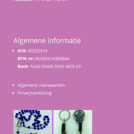
Algemene informatie
KVK:
80255914
BTW nr:
NL003414306B46
Bank:
NL82 KNAB 0502 6856 03
Algemene voorwaarden
Privacyverklaring