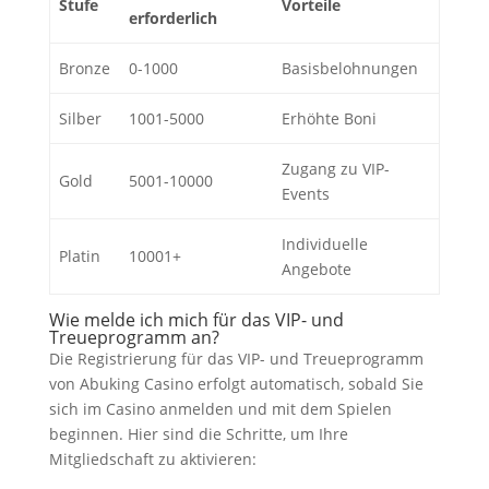
Stufe
Vorteile
erforderlich
Bronze
0-1000
Basisbelohnungen
Silber
1001-5000
Erhöhte Boni
Zugang zu VIP-
Gold
5001-10000
Events
Individuelle
Platin
10001+
Angebote
Wie melde ich mich für das VIP- und
Treueprogramm an?
Die Registrierung für das VIP- und Treueprogramm
von Abuking Casino erfolgt automatisch, sobald Sie
sich im Casino anmelden und mit dem Spielen
beginnen. Hier sind die Schritte, um Ihre
Mitgliedschaft zu aktivieren: