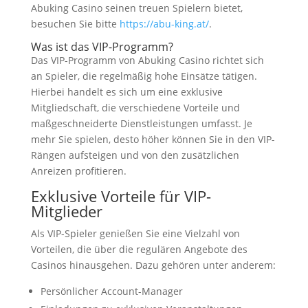
Abuking Casino seinen treuen Spielern bietet,
besuchen Sie bitte
https://abu-king.at/
.
Was ist das VIP-Programm?
Das VIP-Programm von Abuking Casino richtet sich
an Spieler, die regelmäßig hohe Einsätze tätigen.
Hierbei handelt es sich um eine exklusive
Mitgliedschaft, die verschiedene Vorteile und
maßgeschneiderte Dienstleistungen umfasst. Je
mehr Sie spielen, desto höher können Sie in den VIP-
Rängen aufsteigen und von den zusätzlichen
Anreizen profitieren.
Exklusive Vorteile für VIP-
Mitglieder
Als VIP-Spieler genießen Sie eine Vielzahl von
Vorteilen, die über die regulären Angebote des
Casinos hinausgehen. Dazu gehören unter anderem:
Persönlicher Account-Manager