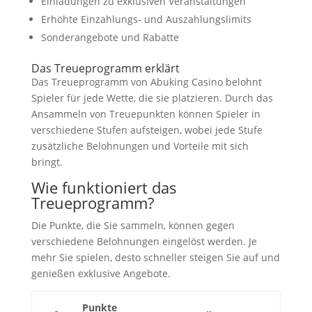
Einladungen zu exklusiven Veranstaltungen
Erhöhte Einzahlungs- und Auszahlungslimits
Sonderangebote und Rabatte
Das Treueprogramm erklärt
Das Treueprogramm von Abuking Casino belohnt
Spieler für jede Wette, die sie platzieren. Durch das
Ansammeln von Treuepunkten können Spieler in
verschiedene Stufen aufsteigen, wobei jede Stufe
zusätzliche Belohnungen und Vorteile mit sich
bringt.
Wie funktioniert das
Treueprogramm?
Die Punkte, die Sie sammeln, können gegen
verschiedene Belohnungen eingelöst werden. Je
mehr Sie spielen, desto schneller steigen Sie auf und
genießen exklusive Angebote.
Punkte