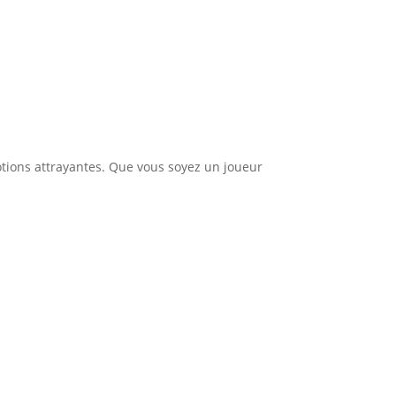
otions attrayantes. Que vous soyez un joueur