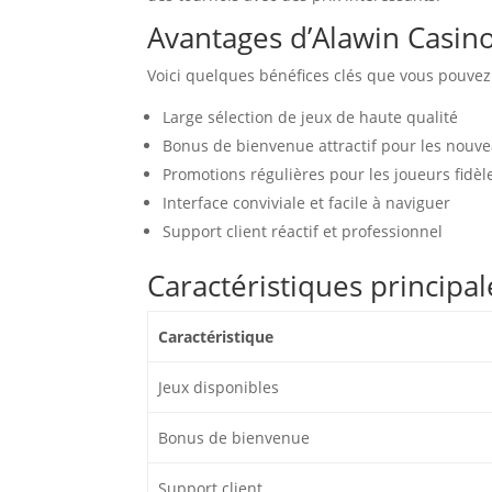
Avantages d’Alawin Casin
Voici quelques bénéfices clés que vous pouvez 
Large sélection de jeux de haute qualité
Bonus de bienvenue attractif pour les nouve
Promotions régulières pour les joueurs fidèl
Interface conviviale et facile à naviguer
Support client réactif et professionnel
Caractéristiques principal
Caractéristique
Jeux disponibles
Bonus de bienvenue
Support client