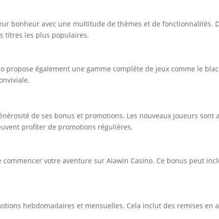
eur bonheur avec une multitude de thèmes et de fonctionnalités. D
 titres les plus populaires.
sino propose également une gamme complète de jeux comme le blackja
onviviale.
générosité de ses bonus et promotions. Les nouveaux joueurs sont 
uvent profiter de promotions régulières.
de commencer votre aventure sur Alawin Casino. Ce bonus peut incl
motions hebdomadaires et mensuelles. Cela inclut des remises en 