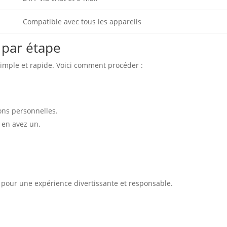
Compatible avec tous les appareils
 par étape
simple et rapide. Voici comment procéder :
ons personnelles.
 en avez un.
 pour une expérience divertissante et responsable.