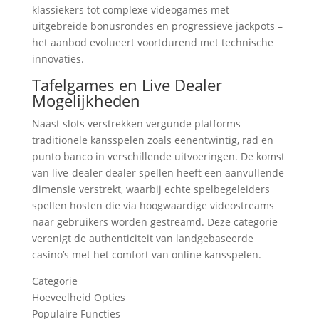
klassiekers tot complexe videogames met
uitgebreide bonusrondes en progressieve jackpots –
het aanbod evolueert voortdurend met technische
innovaties.
Tafelgames en Live Dealer
Mogelijkheden
Naast slots verstrekken vergunde platforms
traditionele kansspelen zoals eenentwintig, rad en
punto banco in verschillende uitvoeringen. De komst
van live-dealer dealer spellen heeft een aanvullende
dimensie verstrekt, waarbij echte spelbegeleiders
spellen hosten die via hoogwaardige videostreams
naar gebruikers worden gestreamd. Deze categorie
verenigt de authenticiteit van landgebaseerde
casino’s met het comfort van online kansspelen.
Categorie
Hoeveelheid Opties
Populaire Functies