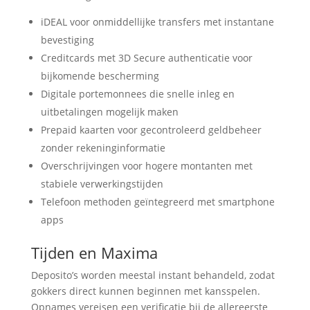
iDEAL voor onmiddellijke transfers met instantane
bevestiging
Creditcards met 3D Secure authenticatie voor
bijkomende bescherming
Digitale portemonnees die snelle inleg en
uitbetalingen mogelijk maken
Prepaid kaarten voor gecontroleerd geldbeheer
zonder rekeninginformatie
Overschrijvingen voor hogere montanten met
stabiele verwerkingstijden
Telefoon methoden geïntegreerd met smartphone
apps
Tijden en Maxima
Deposito’s worden meestal instant behandeld, zodat
gokkers direct kunnen beginnen met kansspelen.
Opnames vereisen een verificatie bij de allereerste