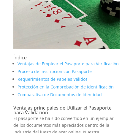
Índice
Ventajas de Emplear el Pasaporte para Verificación
Proceso de Inscripción con Pasaporte
Requerimientos de Papeles Válidos
Protección en la Comprobación de Identificación
Comparativa de Documentos de Identidad
Ventajas principales de Utilizar el Pasaporte
para Validación
El pasaporte se ha sido convertido en un ejemplar
de los documentos más apreciados dentro de la
industria del juego de azar online. Nuestra