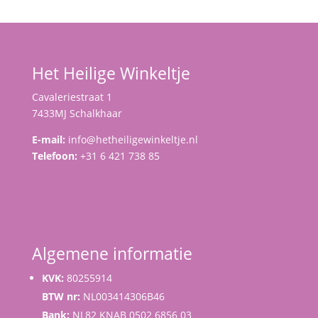
Het Heilige Winkeltje
Cavaleriestraat 1
7433MJ Schalkhaar
E-mail:
info@hetheiligewinkeltje.nl
Telefoon:
+31 6 421 738 85
Algemene informatie
KVK:
80255914
BTW nr:
NL003414306B46
Bank:
NL82 KNAB 0502 6856 03