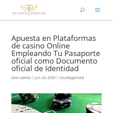
Apuesta en Plataformas
de casino Online
Empleando Tu Pasaporte
oficial como Documento
oficial de Identidad
door
admin
|
jun 26, 2026
|
Uncategorized