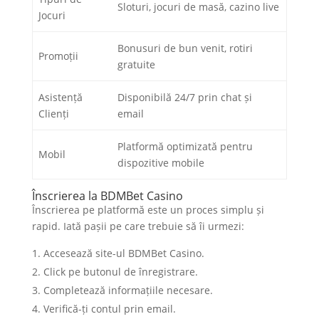
Sloturi, jocuri de masă, cazino live
Jocuri
Bonusuri de bun venit, rotiri
Promoții
gratuite
Asistență
Disponibilă 24/7 prin chat și
Clienți
email
Platformă optimizată pentru
Mobil
dispozitive mobile
Înscrierea la BDMBet Casino
Înscrierea pe platformă este un proces simplu și
rapid. Iată pașii pe care trebuie să îi urmezi:
Accesează site-ul BDMBet Casino.
Click pe butonul de înregistrare.
Completează informațiile necesare.
Verifică-ți contul prin email.