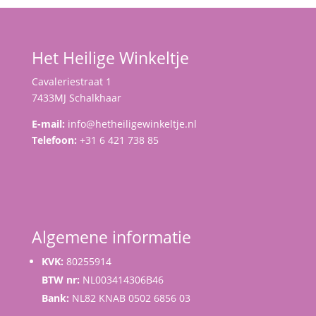
Het Heilige Winkeltje
Cavaleriestraat 1
7433MJ Schalkhaar
E-mail:
info@hetheiligewinkeltje.nl
Telefoon:
+31 6 421 738 85
Algemene informatie
KVK:
80255914
BTW nr:
NL003414306B46
Bank:
NL82 KNAB 0502 6856 03