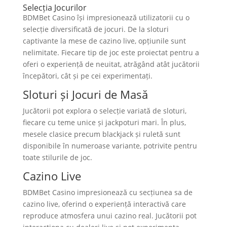
Selecția Jocurilor
BDMBet Casino își impresionează utilizatorii cu o
selecție diversificată de jocuri. De la sloturi
captivante la mese de cazino live, opțiunile sunt
nelimitate. Fiecare tip de joc este proiectat pentru a
oferi o experiență de neuitat, atrăgând atât jucătorii
începători, cât și pe cei experimentați.
Sloturi și Jocuri de Masă
Jucătorii pot explora o selecție variată de sloturi,
fiecare cu teme unice și jackpoturi mari. În plus,
mesele clasice precum blackjack și ruletă sunt
disponibile în numeroase variante, potrivite pentru
toate stilurile de joc.
Cazino Live
BDMBet Casino impresionează cu secțiunea sa de
cazino live, oferind o experiență interactivă care
reproduce atmosfera unui cazino real. Jucătorii pot