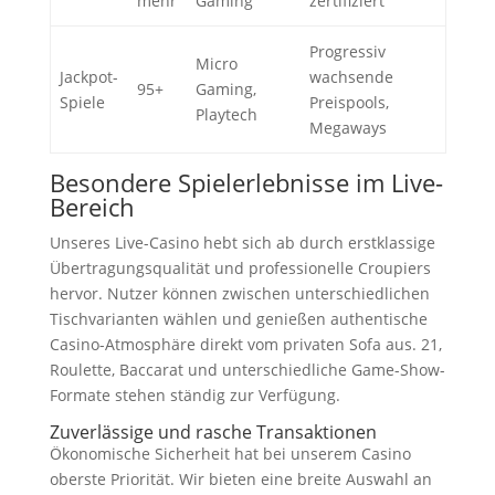
mehr
Gaming
zertifiziert
Progressiv
Micro
Jackpot-
wachsende
95+
Gaming,
Spiele
Preispools,
Playtech
Megaways
Besondere Spielerlebnisse im Live-
Bereich
Unseres Live-Casino hebt sich ab durch erstklassige
Übertragungsqualität und professionelle Croupiers
hervor. Nutzer können zwischen unterschiedlichen
Tischvarianten wählen und genießen authentische
Casino-Atmosphäre direkt vom privaten Sofa aus. 21,
Roulette, Baccarat und unterschiedliche Game-Show-
Formate stehen ständig zur Verfügung.
Zuverlässige und rasche Transaktionen
Ökonomische Sicherheit hat bei unserem Casino
oberste Priorität. Wir bieten eine breite Auswahl an