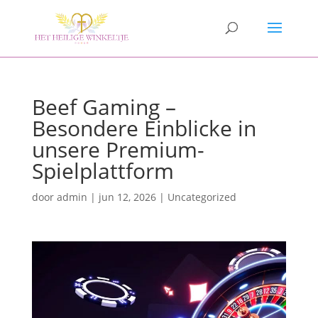
Beef Gaming –
Besondere Einblicke in
unsere Premium-
Spielplattform
door
admin
|
jun 12, 2026
|
Uncategorized