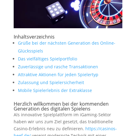
Inhaltsverzeichnis
Grüße bei der nächsten Generation des Online-
Glücksspiels
Das vielfältiges Spielportfolio
Zuverlässige und rasche Transaktionen
Attraktive Aktionen für jeden Spielertyp
Zulassung und Spielersicherheit
Mobile Spielerlebnis der Extraklasse
Herzlich willkommen bei der kommenden
Generation des digitalen Spielens
Als innovative Spielplattform im iGaming-Sektor
haben wir uns zum Ziel gesetzt, das traditionelle
Casino-Erlebnis neu zu definieren.
https://casinos-
beef.de/
vereint modernste Technik mit einer