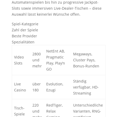
Automatenspielen bis hin zu progressive Jackpot-
Slots sowie immersiven Live-Dealer-Tischen – diese
Auswahl lässt keinerlei Wünsche offen.
Spiel-Kategorie
Zahl der Spiele
Beste Provider
Spezialitäten
NetEnt AB,
2800
Megaways,
Video
Pragmatic
und
Cluster Pays,
Slots
Play, Play’n
mehr
Bonus-Runden
GO
Ständig
Live
über
Evolution,
verfügbar, HD-
Casino
180
Ezugi
Streaming
220
RedTiger,
Unterschiedliche
Tisch-
und
Relax
Varianten, RNG-
Spiele