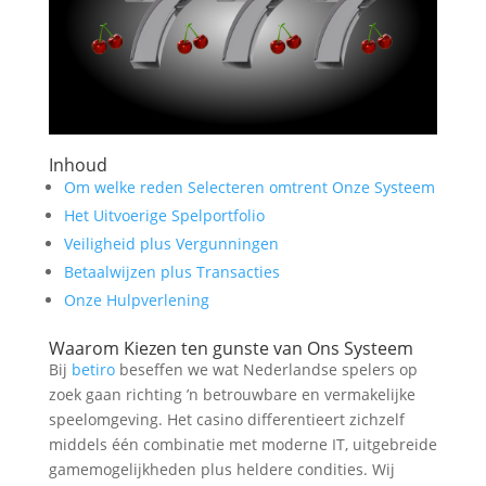
Inhoud
Om welke reden Selecteren omtrent Onze Systeem
Het Uitvoerige Spelportfolio
Veiligheid plus Vergunningen
Betaalwijzen plus Transacties
Onze Hulpverlening
Waarom Kiezen ten gunste van Ons Systeem
Bij
betiro
beseffen we wat Nederlandse spelers op
zoek gaan richting ’n betrouwbare en vermakelijke
speelomgeving. Het casino differentieert zichzelf
middels één combinatie met moderne IT, uitgebreide
gamemogelijkheden plus heldere condities. Wij