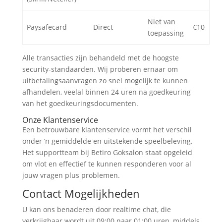
Niet van
Paysafecard
Direct
€10
toepassing
Alle transacties zijn behandeld met de hoogste
security-standaarden. Wij proberen ernaar om
uitbetalingsaanvragen zo snel mogelijk te kunnen
afhandelen, veelal binnen 24 uren na goedkeuring
van het goedkeuringsdocumenten.
Onze Klantenservice
Een betrouwbare klantenservice vormt het verschil
onder ’n gemiddelde en uitstekende speelbeleving.
Het supportteam bij Betiro Goksalon staat opgeleid
om vlot en effectief te kunnen responderen voor al
jouw vragen plus problemen.
Contact Mogelijkheden
U kan ons benaderen door realtime chat, die
verkrijgbaar wordt uit 09:00 naar 01:00 uren, middels