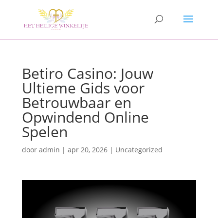
Betiro Casino: Jouw
Ultieme Gids voor
Betrouwbaar en
Opwindend Online
Spelen
door
admin
|
apr 20, 2026
|
Uncategorized