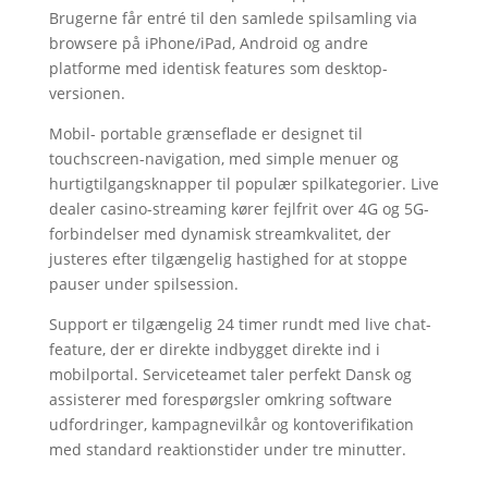
Brugerne får entré til den samlede spilsamling via
browsere på iPhone/iPad, Android og andre
platforme med identisk features som desktop-
versionen.
Mobil- portable grænseflade er designet til
touchscreen-navigation, med simple menuer og
hurtigtilgangsknapper til populær spilkategorier. Live
dealer casino-streaming kører fejlfrit over 4G og 5G-
forbindelser med dynamisk streamkvalitet, der
justeres efter tilgængelig hastighed for at stoppe
pauser under spilsession.
Support er tilgængelig 24 timer rundt med live chat-
feature, der er direkte indbygget direkte ind i
mobilportal. Serviceteamet taler perfekt Dansk og
assisterer med forespørgsler omkring software
udfordringer, kampagnevilkår og kontoverifikation
med standard reaktionstider under tre minutter.