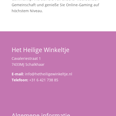
Gemeinschaft und genieße Sie Online-Gaming auf
höchstem Niveau.
Het Heilige Winkeltje
Cavaleriestraat 1
7433MJ Schalkhaar
E-mail:
info@hetheiligewinkeltje.nl
Telefoon:
+31 6 421 738 85
Algemene informatie