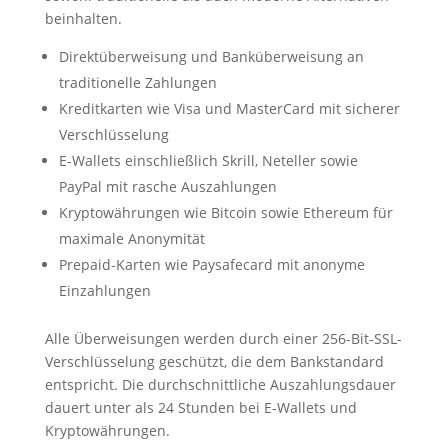
beinhalten.
Direktüberweisung und Banküberweisung an
traditionelle Zahlungen
Kreditkarten wie Visa und MasterCard mit sicherer
Verschlüsselung
E-Wallets einschließlich Skrill, Neteller sowie
PayPal mit rasche Auszahlungen
Kryptowährungen wie Bitcoin sowie Ethereum für
maximale Anonymität
Prepaid-Karten wie Paysafecard mit anonyme
Einzahlungen
Alle Überweisungen werden durch einer 256-Bit-SSL-
Verschlüsselung geschützt, die dem Bankstandard
entspricht. Die durchschnittliche Auszahlungsdauer
dauert unter als 24 Stunden bei E-Wallets und
Kryptowährungen.