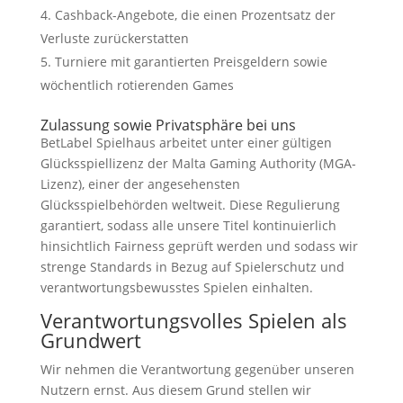
Cashback-Angebote, die einen Prozentsatz der
Verluste zurückerstatten
Turniere mit garantierten Preisgeldern sowie
wöchentlich rotierenden Games
Zulassung sowie Privatsphäre bei uns
BetLabel Spielhaus arbeitet unter einer gültigen
Glücksspiellizenz der Malta Gaming Authority (MGA-
Lizenz), einer der angesehensten
Glücksspielbehörden weltweit. Diese Regulierung
garantiert, sodass alle unsere Titel kontinuierlich
hinsichtlich Fairness geprüft werden und sodass wir
strenge Standards in Bezug auf Spielerschutz und
verantwortungsbewusstes Spielen einhalten.
Verantwortungsvolles Spielen als
Grundwert
Wir nehmen die Verantwortung gegenüber unseren
Nutzern ernst. Aus diesem Grund stellen wir