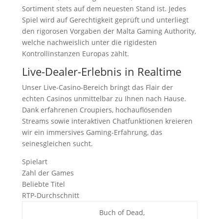
Sortiment stets auf dem neuesten Stand ist. Jedes
Spiel wird auf Gerechtigkeit geprüft und unterliegt
den rigorosen Vorgaben der Malta Gaming Authority,
welche nachweislich unter die rigidesten
Kontrollinstanzen Europas zählt.
Live-Dealer-Erlebnis in Realtime
Unser Live-Casino-Bereich bringt das Flair der
echten Casinos unmittelbar zu Ihnen nach Hause.
Dank erfahrenen Croupiers, hochauflösenden
Streams sowie interaktiven Chatfunktionen kreieren
wir ein immersives Gaming-Erfahrung, das
seinesgleichen sucht.
Spielart
Zahl der Games
Beliebte Titel
RTP-Durchschnitt
Buch of Dead,