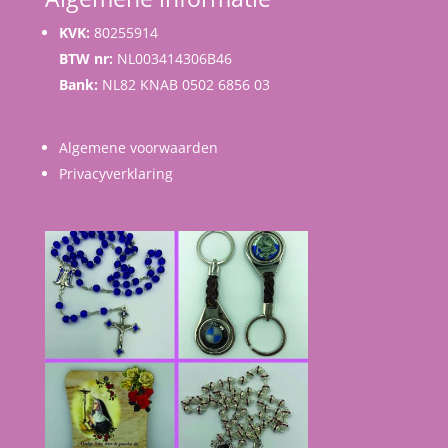
KVK:
80255914
BTW nr:
NL003414306B46
Bank:
NL82 KNAB 0502 6856 03
Algemene voorwaarden
Privacyverklaring