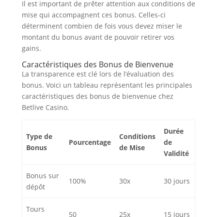
Il est important de prêter attention aux conditions de
mise qui accompagnent ces bonus. Celles-ci
déterminent combien de fois vous devez miser le
montant du bonus avant de pouvoir retirer vos
gains.
Caractéristiques des Bonus de Bienvenue
La transparence est clé lors de l’évaluation des
bonus. Voici un tableau représentant les principales
caractéristiques des bonus de bienvenue chez
Betlive Casino.
Durée
Type de
Conditions
Pourcentage
de
Bonus
de Mise
Validité
Bonus sur
100%
30x
30 jours
dépôt
Tours
50
25x
15 jours