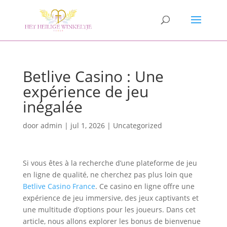
Betlive Casino : Une
expérience de jeu
inégalée
door
admin
|
jul 1, 2026
|
Uncategorized
Si vous êtes à la recherche d’une plateforme de jeu
en ligne de qualité, ne cherchez pas plus loin que
Betlive Casino France
. Ce casino en ligne offre une
expérience de jeu immersive, des jeux captivants et
une multitude d’options pour les joueurs. Dans cet
article, nous allons explorer les bonus de bienvenue