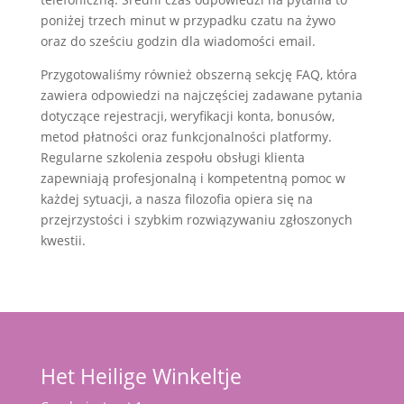
poniżej trzech minut w przypadku czatu na żywo
oraz do sześciu godzin dla wiadomości email.
Przygotowaliśmy również obszerną sekcję FAQ, która
zawiera odpowiedzi na najczęściej zadawane pytania
dotyczące rejestracji, weryfikacji konta, bonusów,
metod płatności oraz funkcjonalności platformy.
Regularne szkolenia zespołu obsługi klienta
zapewniają profesjonalną i kompetentną pomoc w
każdej sytuacji, a nasza filozofia opiera się na
przejrzystości i szybkim rozwiązywaniu zgłoszonych
kwestii.
Het Heilige Winkeltje