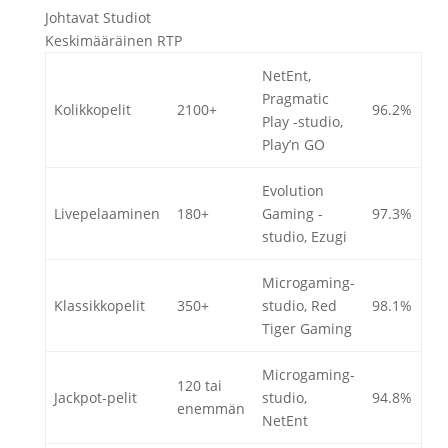
Johtavat Studiot
Keskimääräinen RTP
NetEnt,
Pragmatic
Kolikkopelit
2100+
96.2%
Play -studio,
Play’n GO
Evolution
Livepelaaminen
180+
Gaming -
97.3%
studio, Ezugi
Microgaming-
Klassikkopelit
350+
studio, Red
98.1%
Tiger Gaming
Microgaming-
120 tai
Jackpot-pelit
studio,
94.8%
enemmän
NetEnt