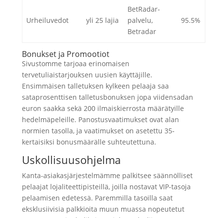
BetRadar-
Urheiluvedot
yli 25 lajia
palvelu,
95.5%
Betradar
Bonukset ja Promootiot
Sivustomme tarjoaa erinomaisen
tervetuliaistarjouksen uusien käyttäjille.
Ensimmäisen talletuksen kylkeen pelaaja saa
sataprosenttisen talletusbonuksen jopa viidensadan
euron saakka sekä 200 ilmaiskierrosta määrätyille
hedelmäpeleille. Panostusvaatimukset ovat alan
normien tasolla, ja vaatimukset on asetettu 35-
kertaisiksi bonusmäärälle suhteutettuna.
Uskollisuusohjelma
Kanta-asiakasjärjestelmämme palkitsee säännölliset
pelaajat lojaliteettipisteillä, joilla nostavat VIP-tasoja
pelaamisen edetessä. Paremmilla tasoilla saat
eksklusiivisia palkkioita muun muassa nopeutetut