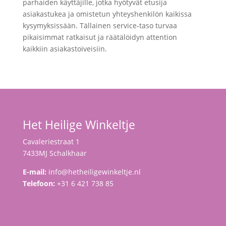
parhaiden käyttäjille, jotka hyötyvät etusija
asiakastukea ja omistetun yhteyshenkilön kaikissa
kysymyksissään. Tällainen service-taso turvaa
pikaisimmat ratkaisut ja räätälöidyn attention
kaikkiin asiakastoiveisiin.
Het Heilige Winkeltje
Cavaleriestraat 1
7433MJ Schalkhaar
E-mail:
info@hetheiligewinkeltje.nl
Telefoon:
+31 6 421 738 85