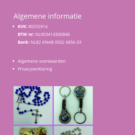
Algemene informatie
KVK:
80255914
BTW nr:
NL003414306B46
Bank:
NL82 KNAB 0502 6856 03
Algemene voorwaarden
Privacyverklaring