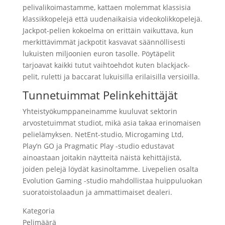
pelivalikoimastamme, kattaen molemmat klassisia
klassikkopelejä että uudenaikaisia videokolikkopelejä.
Jackpot-pelien kokoelma on erittäin vaikuttava, kun
merkittävimmät jackpotit kasvavat säännöllisesti
lukuisten miljoonien euron tasolle. Pöytäpelit
tarjoavat kaikki tutut vaihtoehdot kuten blackjack-
pelit, ruletti ja baccarat lukuisilla erilaisilla versioilla.
Tunnetuimmat Pelinkehittäjät
Yhteistyökumppaneinamme kuuluvat sektorin
arvostetuimmat studiot, mikä asia takaa erinomaisen
pelielämyksen. NetEnt-studio, Microgaming Ltd,
Play’n GO ja Pragmatic Play -studio edustavat
ainoastaan joitakin näytteitä näistä kehittäjistä,
joiden pelejä löydät kasinoltamme. Livepelien osalta
Evolution Gaming -studio mahdollistaa huippuluokan
suoratoistolaadun ja ammattimaiset dealeri.
Kategoria
Pelimäärä