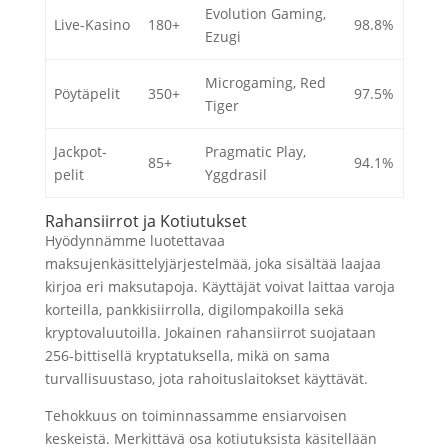
Evolution Gaming,
Live-Kasino
180+
98.8%
Ezugi
Microgaming, Red
Pöytäpelit
350+
97.5%
Tiger
Jackpot-
Pragmatic Play,
85+
94.1%
pelit
Yggdrasil
Rahansiirrot ja Kotiutukset
Hyödynnämme luotettavaa
maksujenkäsittelyjärjestelmää, joka sisältää laajaa
kirjoa eri maksutapoja. Käyttäjät voivat laittaa varoja
korteilla, pankkisiirrolla, digilompakoilla sekä
kryptovaluutoilla. Jokainen rahansiirrot suojataan
256-bittisellä kryptatuksella, mikä on sama
turvallisuustaso, jota rahoituslaitokset käyttävät.
Tehokkuus on toiminnassamme ensiarvoisen
keskeistä. Merkittävä osa kotiutuksista käsitellään