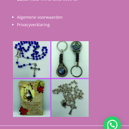
Algemene voorwaarden
Privacyverklaring