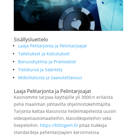
Sisällysluettelo
Laaja Pelitarjonta ja Pelintarjoajat
Talletukset ja Kotiutukset
Bonusohjelma ja Promootiot
Tietoturva ja Sääntely
Mobiilialusta ja Saavutettavuus
Laaja Pelitarjonta ja Pelintarjoajat
Kasinomme tarjoaa käyttäjille yli 3000:n erilaista
peliä maailman johtavilta ohjelmistokehittäjiltä.
Tarjonta kattaa klassisista hedelmäpeleistä uusiin
videopeliautomaatteihin, klassikkopeleihin sekä
livepeleihin.
https://blitzgem.fi/
pitää tiukkoja
standardeja pelientarjoajien karsinnoissa