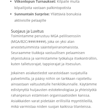
Viikonlopun Turnaukset:
Kilpaile muita
kilpailijoita vastaan palkintopotista
Sunnuntain Surprise:
Yllättäviä bonuksia
aktiivisille pelaajille
Suojaus ja Luvitus
Toimintamme perustuu MGA pelilisenssiin
(MGA/B2C/###/####), joka on yksi alan
arvostetuimmista sääntelyviranomaisista.
Seuraamme tiukkoja vastuullisen pelaamisen
ohjeistuksia ja varmistamme työkaluja itsekontrolliin,
kuten talletusrajat, tappiorajat ja itsesulun.
Jokainen asiakastiedot varastoidaan suojatuilla
palvelimilla, ja pääsy niihin on tarkkaan rajoitettu
ainoastaan valtuutetulle henkilökunnalle. Käytämme
edistynyttä huijausten estoteknologiaa ja yhteistyötä
rahanpesun estämisen organisaatioiden kanssa.
Asiakkaiden varat pidetään erillisillä myyntitileillä,
mikä varmistaa niiden suojan kaikissa tilanteissa.