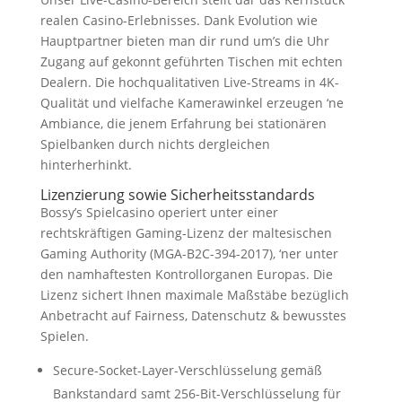
realen Casino-Erlebnisses. Dank Evolution wie
Hauptpartner bieten man dir rund um’s die Uhr
Zugang auf gekonnt geführten Tischen mit echten
Dealern. Die hochqualitativen Live-Streams in 4K-
Qualität und vielfache Kamerawinkel erzeugen ‘ne
Ambiance, die jenem Erfahrung bei stationären
Spielbanken durch nichts dergleichen
hinterherhinkt.
Lizenzierung sowie Sicherheitsstandards
Bossy’s Spielcasino operiert unter einer
rechtskräftigen Gaming-Lizenz der maltesischen
Gaming Authority (MGA-B2C-394-2017), ‘ner unter
den namhaftesten Kontrollorganen Europas. Die
Lizenz sichert Ihnen maximale Maßstäbe bezüglich
Anbetracht auf Fairness, Datenschutz & bewusstes
Spielen.
Secure-Socket-Layer-Verschlüsselung gemäß
Bankstandard samt 256-Bit-Verschlüsselung für