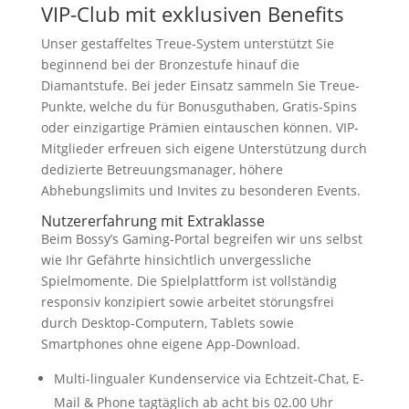
VIP-Club mit exklusiven Benefits
Unser gestaffeltes Treue-System unterstützt Sie
beginnend bei der Bronzestufe hinauf die
Diamantstufe. Bei jeder Einsatz sammeln Sie Treue-
Punkte, welche du für Bonusguthaben, Gratis-Spins
oder einzigartige Prämien eintauschen können. VIP-
Mitglieder erfreuen sich eigene Unterstützung durch
dedizierte Betreuungsmanager, höhere
Abhebungslimits und Invites zu besonderen Events.
Nutzererfahrung mit Extraklasse
Beim Bossy’s Gaming-Portal begreifen wir uns selbst
wie Ihr Gefährte hinsichtlich unvergessliche
Spielmomente. Die Spielplattform ist vollständig
responsiv konzipiert sowie arbeitet störungsfrei
durch Desktop-Computern, Tablets sowie
Smartphones ohne eigene App-Download.
Multi-lingualer Kundenservice via Echtzeit-Chat, E-
Mail & Phone tagtäglich ab acht bis 02.00 Uhr