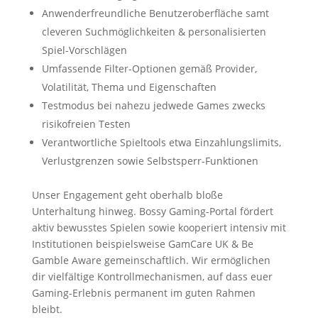
Anwenderfreundliche Benutzeroberfläche samt
cleveren Suchmöglichkeiten & personalisierten
Spiel-Vorschlägen
Umfassende Filter-Optionen gemäß Provider,
Volatilität, Thema und Eigenschaften
Testmodus bei nahezu jedwede Games zwecks
risikofreien Testen
Verantwortliche Spieltools etwa Einzahlungslimits,
Verlustgrenzen sowie Selbstsperr-Funktionen
Unser Engagement geht oberhalb bloße
Unterhaltung hinweg. Bossy Gaming-Portal fördert
aktiv bewusstes Spielen sowie kooperiert intensiv mit
Institutionen beispielsweise GamCare UK & Be
Gamble Aware gemeinschaftlich. Wir ermöglichen
dir vielfältige Kontrollmechanismen, auf dass euer
Gaming-Erlebnis permanent im guten Rahmen
bleibt.