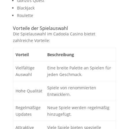
Gonzo’s Quest
Blackjack
Roulette
Vorteile der Spielauswahl
Die Spielauswahl im Cadoola Casino bietet
zahlreiche Vorteile:
Vorteil
Beschreibung
Vielfältige
Eine breite Palette an Spielen für
Auswahl
jeden Geschmack.
Spiele von renommierten
Hohe Qualität
Entwicklern.
Regelmäßige
Neue Spiele werden regelmäßig
Updates
hinzugefügt.
Attraktive
Viele Spiele bieten spezielle