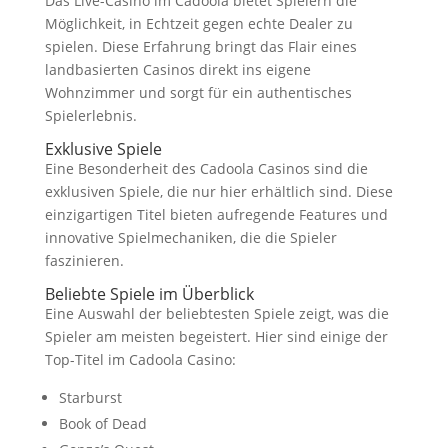
Das Live-Casino im Cadoola bietet Spielern die
Möglichkeit, in Echtzeit gegen echte Dealer zu
spielen. Diese Erfahrung bringt das Flair eines
landbasierten Casinos direkt ins eigene
Wohnzimmer und sorgt für ein authentisches
Spielerlebnis.
Exklusive Spiele
Eine Besonderheit des Cadoola Casinos sind die
exklusiven Spiele, die nur hier erhältlich sind. Diese
einzigartigen Titel bieten aufregende Features und
innovative Spielmechaniken, die die Spieler
faszinieren.
Beliebte Spiele im Überblick
Eine Auswahl der beliebtesten Spiele zeigt, was die
Spieler am meisten begeistert. Hier sind einige der
Top-Titel im Cadoola Casino:
Starburst
Book of Dead