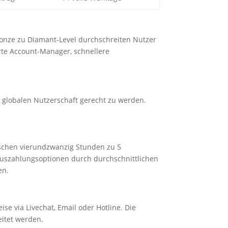
ronze zu Diamant-Level durchschreiten Nutzer
erte Account-Manager, schnellere
 globalen Nutzerschaft gerecht zu werden.
schen vierundzwanzig Stunden zu 5
 Auszahlungsoptionen durch durchschnittlichen
en.
e via Livechat, Email oder Hotline. Die
eitet werden.