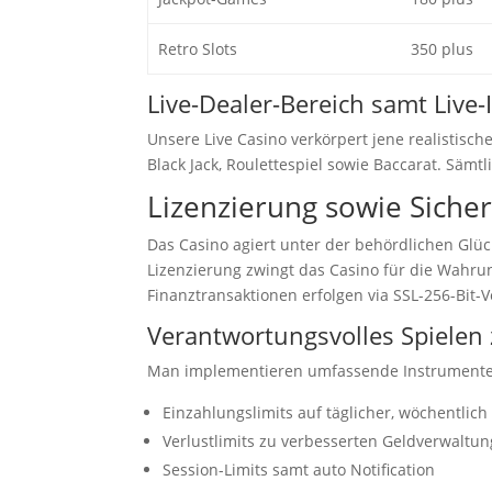
Retro Slots
350 plus
Live-Dealer-Bereich samt Live-
Unsere Live Casino verkörpert jene realistisc
Black Jack, Roulettespiel sowie Baccarat. Sämt
Lizenzierung sowie Siche
Das Casino agiert unter der behördlichen Glüc
Lizenzierung zwingt das Casino für die Wahrung
Finanztransaktionen erfolgen via SSL-256-Bit-
Verantwortungsvolles Spielen
Man implementieren umfassende Instrumente f
Einzahlungslimits auf täglicher, wöchentlich
Verlustlimits zu verbesserten Geldverwaltun
Session-Limits samt auto Notification