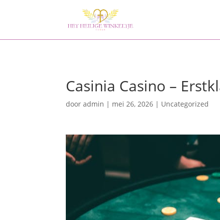
Casinia Casino – Erstk
door
admin
|
mei 26, 2026
|
Uncategorized