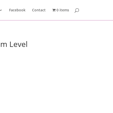
Facebook
Contact
0 items
em Level