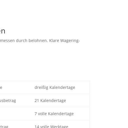
en
emessen durch belohnen. Klare Wagering-
e
dreißig Kalendertage
usbetrag
21 Kalendertage
7 volle Kalendertage
trag
14 volle Werktage