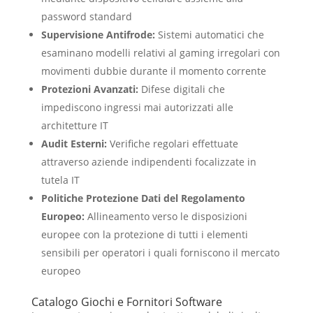
password standard
Supervisione Antifrode:
Sistemi automatici che
esaminano modelli relativi al gaming irregolari con
movimenti dubbie durante il momento corrente
Protezioni Avanzati:
Difese digitali che
impediscono ingressi mai autorizzati alle
architetture IT
Audit Esterni:
Verifiche regolari effettuate
attraverso aziende indipendenti focalizzate in
tutela IT
Politiche Protezione Dati del Regolamento
Europeo:
Allineamento verso le disposizioni
europee con la protezione di tutti i elementi
sensibili per operatori i quali forniscono il mercato
europeo
Catalogo Giochi e Fornitori Software