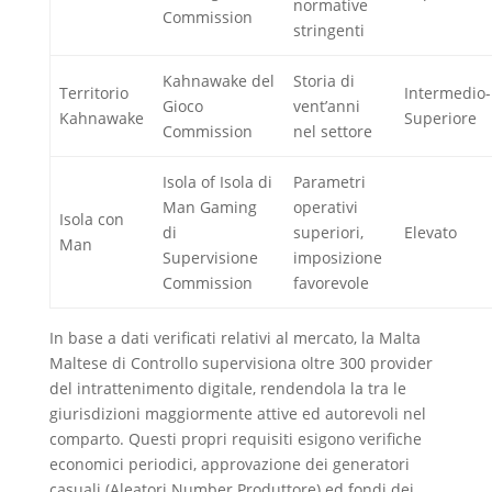
normative
Commission
stringenti
Kahnawake del
Storia di
Territorio
Intermedio-
Gioco
vent’anni
Kahnawake
Superiore
Commission
nel settore
Isola of Isola di
Parametri
Man Gaming
operativi
Isola con
di
superiori,
Elevato
Man
Supervisione
imposizione
Commission
favorevole
In base a dati verificati relativi al mercato, la Malta
Maltese di Controllo supervisiona oltre 300 provider
del intrattenimento digitale, rendendola la tra le
giurisdizioni maggiormente attive ed autorevoli nel
comparto. Questi propri requisiti esigono verifiche
economici periodici, approvazione dei generatori
casuali (Aleatori Number Produttore) ed fondi dei