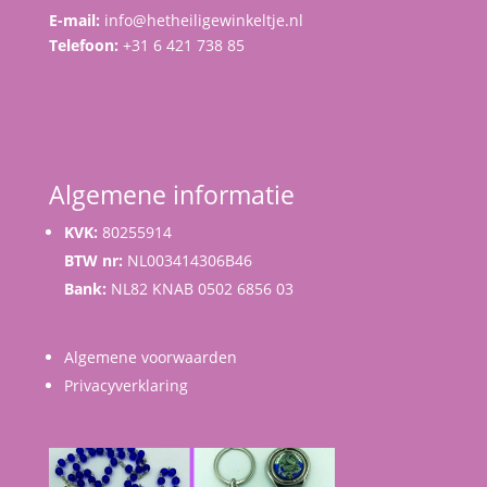
E-mail:
info@hetheiligewinkeltje.nl
Telefoon:
+31 6 421 738 85
Algemene informatie
KVK:
80255914
BTW nr:
NL003414306B46
Bank:
NL82 KNAB 0502 6856 03
Algemene voorwaarden
Privacyverklaring