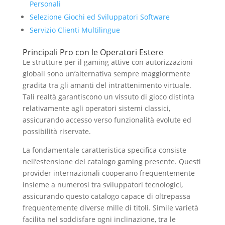
Personali
Selezione Giochi ed Sviluppatori Software
Servizio Clienti Multilingue
Principali Pro con le Operatori Estere
Le strutture per il gaming attive con autorizzazioni
globali sono un’alternativa sempre maggiormente
gradita tra gli amanti del intrattenimento virtuale.
Tali realtà garantiscono un vissuto di gioco distinta
relativamente agli operatori sistemi classici,
assicurando accesso verso funzionalità evolute ed
possibilità riservate.
La fondamentale caratteristica specifica consiste
nell’estensione del catalogo gaming presente. Questi
provider internazionali cooperano frequentemente
insieme a numerosi tra sviluppatori tecnologici,
assicurando questo catalogo capace di oltrepassa
frequentemente diverse mille di titoli. Simile varietà
facilita nel soddisfare ogni inclinazione, tra le