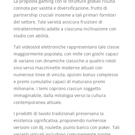
La proposta gaming con le strutture globali risulta
connota per vastità e diversificazione, frutto di
partnership cruciali insieme a tali primari fornitori
del settore. Tale varietà assicura fruizioni di
intrattenimento adatte a ciascuna inclinazione con
stadio con abilità.
Tali videoslot elettroniche rappresentano tale classe
maggiormente popolata, con mille con giochi capaci
di variano con dinamiche classiche a quattro rotoli
sino verso macchinette moderne attuali con
numerose linee di vincita, opzioni bonus complesse
e premi cumulativi capaci di maturano premi
milionarie. I temi coprono ciascun soggetto
immaginabile, dalla mitologia verso la cultura
contemporanea attuale.
I prodotti di tavolo tradizionali preservano la
esistenza significativa, proponendo numerose
versioni con BJ, roulette, punto banco con poker. Tali
varianti virtuali includono comunemente norme