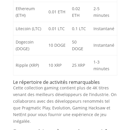
Ethereum
0.02
2-5
0.01 ETH
(ETH)
ETH
minutes
Litecoin (LTC)
0.01 LTC
0.1 LTC
Instantané
Dogecoin
50
10 DOGE
Instantané
(DOGE)
DOGE
1-3
Ripple (XRP)
10 XRP
25 XRP
minutes
Le répertoire de activités remarquables
Cette collection gaming contient plus de 4K titres
venant des meilleurs développeurs de l’industrie. On
collaborons avec des développeurs renommés tel
que Pragmatic Play, Evolution, Gaming Hacksaw et
NetEnt pour vous fournir une expérience de jeu
inégalée.