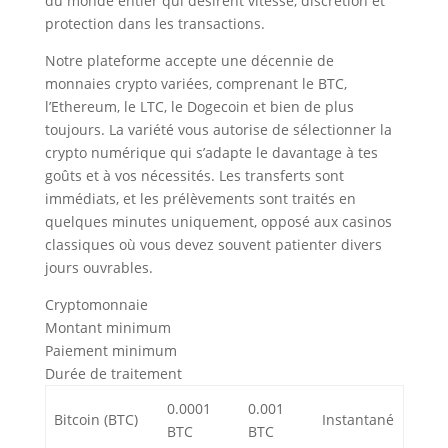
du monde entier qui désirent vitesse, discrétion et
protection dans les transactions.
Notre plateforme accepte une décennie de
monnaies crypto variées, comprenant le BTC,
l’Ethereum, le LTC, le Dogecoin et bien de plus
toujours. La variété vous autorise de sélectionner la
crypto numérique qui s’adapte le davantage à tes
goûts et à vos nécessités. Les transferts sont
immédiats, et les prélèvements sont traités en
quelques minutes uniquement, opposé aux casinos
classiques où vous devez souvent patienter divers
jours ouvrables.
Cryptomonnaie
Montant minimum
Paiement minimum
Durée de traitement
0.0001
0.001
Bitcoin (BTC)
Instantané
BTC
BTC