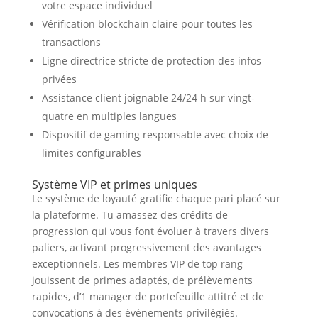
votre espace individuel
Vérification blockchain claire pour toutes les
transactions
Ligne directrice stricte de protection des infos
privées
Assistance client joignable 24/24 h sur vingt-
quatre en multiples langues
Dispositif de gaming responsable avec choix de
limites configurables
Système VIP et primes uniques
Le système de loyauté gratifie chaque pari placé sur
la plateforme. Tu amassez des crédits de
progression qui vous font évoluer à travers divers
paliers, activant progressivement des avantages
exceptionnels. Les membres VIP de top rang
jouissent de primes adaptés, de prélèvements
rapides, d’1 manager de portefeuille attitré et de
convocations à des événements privilégiés.