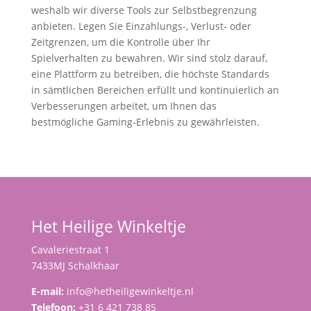
weshalb wir diverse Tools zur Selbstbegrenzung
anbieten. Legen Sie Einzahlungs-, Verlust- oder
Zeitgrenzen, um die Kontrolle über Ihr
Spielverhalten zu bewahren. Wir sind stolz darauf,
eine Plattform zu betreiben, die höchste Standards
in sämtlichen Bereichen erfüllt und kontinuierlich an
Verbesserungen arbeitet, um Ihnen das
bestmögliche Gaming-Erlebnis zu gewährleisten.
Het Heilige Winkeltje
Cavaleriestraat 1
7433MJ Schalkhaar
E-mail:
info@hetheiligewinkeltje.nl
Telefoon:
+31 6 421 738 85