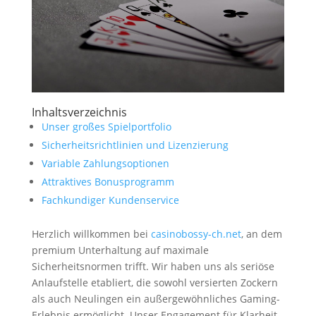
Inhaltsverzeichnis
Unser großes Spielportfolio
Sicherheitsrichtlinien und Lizenzierung
Variable Zahlungsoptionen
Attraktives Bonusprogramm
Fachkundiger Kundenservice
Herzlich willkommen bei
casinobossy-ch.net
, an dem
premium Unterhaltung auf maximale
Sicherheitsnormen trifft. Wir haben uns als seriöse
Anlaufstelle etabliert, die sowohl versierten Zockern
als auch Neulingen ein außergewöhnliches Gaming-
Erlebnis ermöglicht. Unser Engagement für Klarheit,