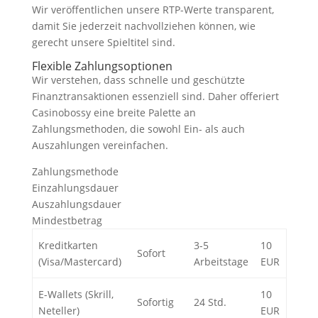
Wir veröffentlichen unsere RTP-Werte transparent,
damit Sie jederzeit nachvollziehen können, wie
gerecht unsere Spieltitel sind.
Flexible Zahlungsoptionen
Wir verstehen, dass schnelle und geschützte
Finanztransaktionen essenziell sind. Daher offeriert
Casinobossy eine breite Palette an
Zahlungsmethoden, die sowohl Ein- als auch
Auszahlungen vereinfachen.
Zahlungsmethode
Einzahlungsdauer
Auszahlungsdauer
Mindestbetrag
Kreditkarten
3-5
10
Sofort
(Visa/Mastercard)
Arbeitstage
EUR
E-Wallets (Skrill,
10
Sofortig
24 Std.
Neteller)
EUR