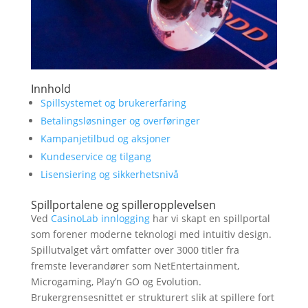
Innhold
Spillsystemet og brukererfaring
Betalingsløsninger og overføringer
Kampanjetilbud og aksjoner
Kundeservice og tilgang
Lisensiering og sikkerhetsnivå
Spillportalene og spilleropplevelsen
Ved
CasinoLab innlogging
har vi skapt en spillportal
som forener moderne teknologi med intuitiv design.
Spillutvalget vårt omfatter over 3000 titler fra
fremste leverandører som NetEntertainment,
Microgaming, Play’n GO og Evolution.
Brukergrensesnittet er strukturert slik at spillere fort