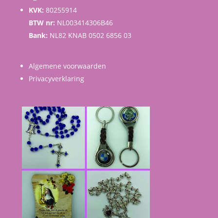
KVK:
80255914
BTW nr:
NL003414306B46
Bank:
NL82 KNAB 0502 6856 03
Algemene voorwaarden
Privacyverklaring