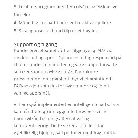
Lojalitetsprogram med fem nivåer og eksklusive
fordeler
Månedlige reload-bonuser for aktive spillere
Sesongbaserte tilbud tilpasset høytider
Support og tilgang
Kundeserviceteamet vårt er tilgjengelig 24/7 via
direktechat og epost. Gjennomsnittlig responstid på
chat er under to minutter, og våre supportansatte
snakker skandinaviske språk. For mindre
presserende forespørsler tilbyr vi et omfattende
FAQ-seksjon som dekker over hundre og femti
vanlige spørsmål.
Vi har også implementert en intelligent chatbot som
kan håndtere grunnleggende forespørsler om
bonusvilkår, betalingsalternativer og
kontoverifisering. Dette sikrer at spillere får
øyeblikkelig hjelp også i perioder med høy trafikk.