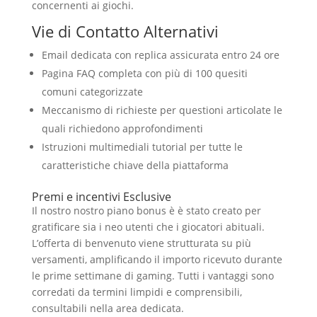
concernenti ai giochi.
Vie di Contatto Alternativi
Email dedicata con replica assicurata entro 24 ore
Pagina FAQ completa con più di 100 quesiti
comuni categorizzate
Meccanismo di richieste per questioni articolate le
quali richiedono approfondimenti
Istruzioni multimediali tutorial per tutte le
caratteristiche chiave della piattaforma
Premi e incentivi Esclusive
Il nostro nostro piano bonus è è stato creato per
gratificare sia i neo utenti che i giocatori abituali.
L’offerta di benvenuto viene strutturata su più
versamenti, amplificando il importo ricevuto durante
le prime settimane di gaming. Tutti i vantaggi sono
corredati da termini limpidi e comprensibili,
consultabili nella area dedicata.