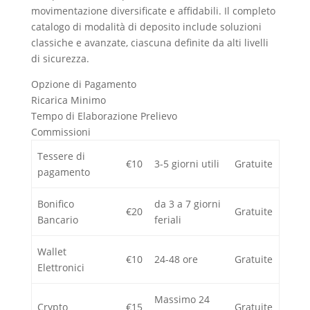
movimentazione diversificate e affidabili. Il completo
catalogo di modalità di deposito include soluzioni
classiche e avanzate, ciascuna definite da alti livelli
di sicurezza.
Opzione di Pagamento
Ricarica Minimo
Tempo di Elaborazione Prelievo
Commissioni
Tessere di
€10
3-5 giorni utili
Gratuite
pagamento
Bonifico
da 3 a 7 giorni
€20
Gratuite
Bancario
feriali
Wallet
€10
24-48 ore
Gratuite
Elettronici
Massimo 24
Crypto
€15
Gratuite