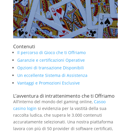
Contenuti
Il percorso di Gioco che ti Offriamo
Garanzie e certificazioni Operative
Opzioni di transazione Disponibili
Un eccellente Sistema di Assistenza
Vantaggi e Promozioni Esclusive
L’avventura di intrattenimento che ti Offriamo
All’interno del mondo del gaming online,
Casoo
casino login
si evidenzia per la vastità della sua
raccolta ludica, che supera le 3.000 contenuti
accuratamente selezionati. Una nostra piattaforma
lavora con più di 50 provider di software certificati,