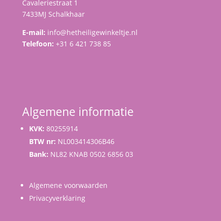
Cavaleriestraat 1
7433MJ Schalkhaar
E-mail:
info@hetheiligewinkeltje.nl
Telefoon:
+31 6 421 738 85
Algemene informatie
KVK:
80255914
BTW nr:
NL003414306B46
Bank:
NL82 KNAB 0502 6856 03
Algemene voorwaarden
Privacyverklaring