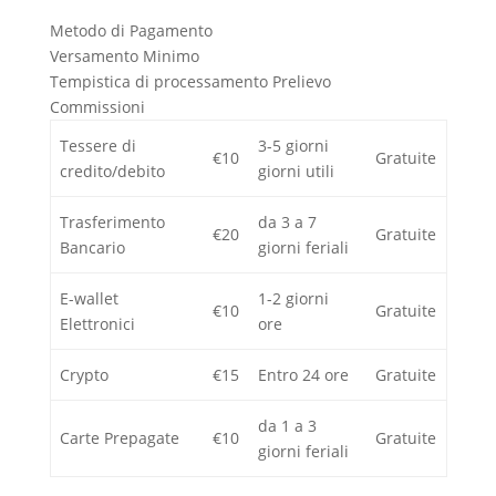
Metodo di Pagamento
Versamento Minimo
Tempistica di processamento Prelievo
Commissioni
Tessere di
3-5 giorni
€10
Gratuite
credito/debito
giorni utili
Trasferimento
da 3 a 7
€20
Gratuite
Bancario
giorni feriali
E-wallet
1-2 giorni
€10
Gratuite
Elettronici
ore
Crypto
€15
Entro 24 ore
Gratuite
da 1 a 3
Carte Prepagate
€10
Gratuite
giorni feriali