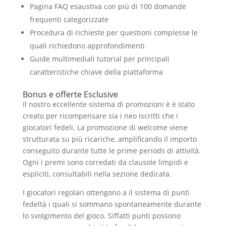
Pagina FAQ esaustiva con più di 100 domande
frequenti categorizzate
Procedura di richieste per questioni complesse le
quali richiedono approfondimenti
Guide multimediali tutorial per principali
caratteristiche chiave della piattaforma
Bonus e offerte Esclusive
Il nostro eccellente sistema di promozioni è è stato
creato per ricompensare sia i neo iscritti che i
giocatori fedeli. La promozione di welcome viene
strutturata su più ricariche, amplificando il importo
conseguito durante tutte le prime periods di attività.
Ogni i premi sono corredati da clausole limpidi e
espliciti, consultabili nella sezione dedicata.
I giocatori regolari ottengono a il sistema di punti
fedeltà i quali si sommano spontaneamente durante
lo svolgimento del gioco. Siffatti punti possono