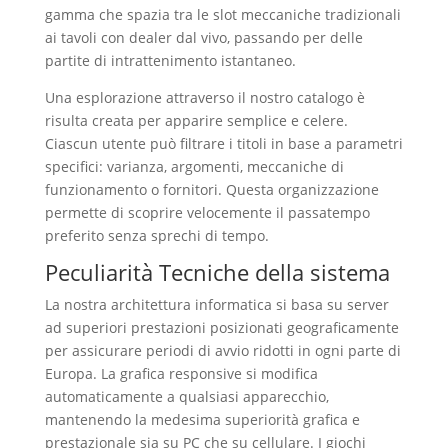
gamma che spazia tra le slot meccaniche tradizionali
ai tavoli con dealer dal vivo, passando per delle
partite di intrattenimento istantaneo.
Una esplorazione attraverso il nostro catalogo è
risulta creata per apparire semplice e celere.
Ciascun utente può filtrare i titoli in base a parametri
specifici: varianza, argomenti, meccaniche di
funzionamento o fornitori. Questa organizzazione
permette di scoprire velocemente il passatempo
preferito senza sprechi di tempo.
Peculiarità Tecniche della sistema
La nostra architettura informatica si basa su server
ad superiori prestazioni posizionati geograficamente
per assicurare periodi di avvio ridotti in ogni parte di
Europa. La grafica responsive si modifica
automaticamente a qualsiasi apparecchio,
mantenendo la medesima superiorità grafica e
prestazionale sia su PC che su cellulare. I giochi