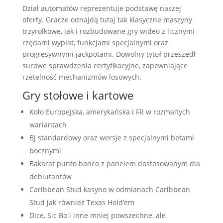
Dział automatów reprezentuje podstawę naszej
oferty. Gracze odnajdą tutaj tak klasyczne maszyny
trzyrolkowe, jak i rozbudowane gry wideo z licznymi
rzędami wypłat, funkcjami specjalnymi oraz
progresywnymi jackpotami. Dowolny tytuł przeszedł
surowe sprawdzenia certyfikacyjne, zapewniające
rzetelność mechanizmów losowych.
Gry stołowe i kartowe
Koło Europejska, amerykańska i FR w rozmaitych
wariantach
BJ standardowy oraz wersje z specjalnymi betami
bocznymi
Bakarat punto banco z panelem dostosowanym dla
debiutantów
Caribbean Stud kasyno w odmianach Caribbean
Stud jak również Texas Hold’em
Dice, Sic Bo i inne mniej powszechne, ale