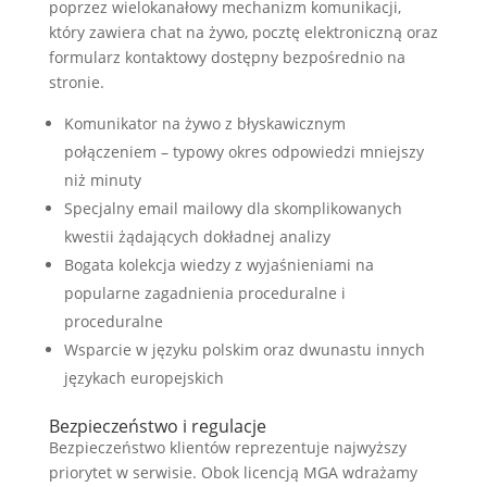
poprzez wielokanałowy mechanizm komunikacji,
który zawiera chat na żywo, pocztę elektroniczną oraz
formularz kontaktowy dostępny bezpośrednio na
stronie.
Komunikator na żywo z błyskawicznym
połączeniem – typowy okres odpowiedzi mniejszy
niż minuty
Specjalny email mailowy dla skomplikowanych
kwestii żądających dokładnej analizy
Bogata kolekcja wiedzy z wyjaśnieniami na
popularne zagadnienia proceduralne i
proceduralne
Wsparcie w języku polskim oraz dwunastu innych
językach europejskich
Bezpieczeństwo i regulacje
Bezpieczeństwo klientów reprezentuje najwyższy
priorytet w serwisie. Obok licencją MGA wdrażamy