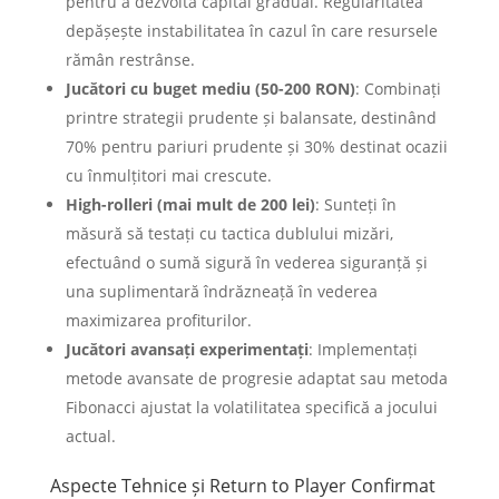
pentru a dezvolta capital gradual. Regularitatea
depășește instabilitatea în cazul în care resursele
rămân restrânse.
Jucători cu buget mediu (50-200 RON)
: Combinați
printre strategii prudente și balansate, destinând
70% pentru pariuri prudente și 30% destinat ocazii
cu înmulțitori mai crescute.
High-rolleri (mai mult de 200 lei)
: Sunteți în
măsură să testați cu tactica dublului mizări,
efectuând o sumă sigură în vederea siguranță și
una suplimentară îndrăzneață în vederea
maximizarea profiturilor.
Jucători avansați experimentați
: Implementați
metode avansate de progresie adaptat sau metoda
Fibonacci ajustat la volatilitatea specifică a jocului
actual.
Aspecte Tehnice și Return to Player Confirmat