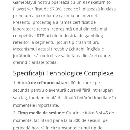
Gameplayul nostru operează cu un RTP (Return to
Player) verificat de 97.3%, ceea ce îl plasează în clasa
premium a jocurilor de cazinou pe internet.
Prezentul procentaj a a rămas certificat de
laboratoare terțe și reprezintă unul din cele mai
competitive RTP-uri din industria de gambling
referitor la segmentul jocuri tip crash titluri.
Mecanismul actual Provably Echitabil îngăduie
jucătorilor să controleze validitatea fiecărei runde,
oferind claritate totală.
Specificații Tehnologice Complexe
Viteză de reîmprospătare
: 60 de cadre pe
secundă pentru o aventură cursivă fără întreruperi
sau lag, fundamentală destinată hotărâri imediate în
momentele importante.
Timp medie de sesiune
: Cuprinse între 8 și 45 de
momente, facilitând până la la 300 de sesiuni pe
perioadă horară în circumstanțele unui tip de