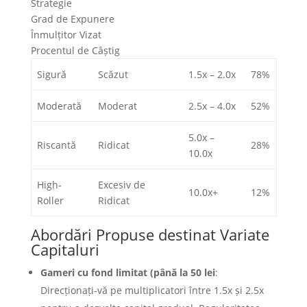
Strategie
Grad de Expunere
Înmulțitor Vizat
Procentul de Câștig
Sigură
Scăzut
1.5x – 2.0x
78%
Moderată
Moderat
2.5x – 4.0x
52%
5.0x –
Riscantă
Ridicat
28%
10.0x
High-
Excesiv de
10.0x+
12%
Roller
Ridicat
Abordări Propuse destinat Variate
Capitaluri
Gameri cu fond limitat (până la 50 lei
:
Direcționați-vă pe multiplicatori între 1.5x și 2.5x