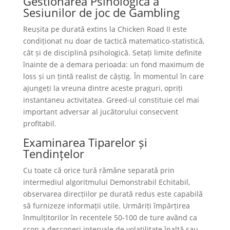
Gestionarea Psihologică a
Sesiunilor de joc de Gambling
Reușita pe durată extins la Chicken Road II este
condiționat nu doar de tactică matematico-statistică,
cât și de disciplină psihologică. Setați limite definite
înainte de a demara perioada: un fond maximum de
loss și un țintă realist de câștig. În momentul în care
ajungeți la vreuna dintre aceste praguri, opriți
instantaneu activitatea. Greed-ul constituie cel mai
important adversar al jucătorului consecvent
profitabil.
Examinarea Tiparelor și
Tendințelor
Cu toate că orice tură rămâne separată prin
intermediul algoritmului Demonstrabil Echitabil,
observarea direcțiilor pe durată redus este capabilă
să furnizeze informații utile. Urmăriți împărțirea
înmulțitorilor în recentele 50-100 de ture având ca
scop a descoperi intervale de volatilitate înaltă sau