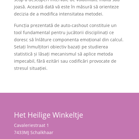
joasă. Această dată vă este în măsură să orienteze
decizia de a modifica intensitatea metodei.
Funcția prezentată de auto-cashout constituie un
tool fundamental pentru jucătorii disciplinați ce
doresc să înlăture componenta emoțional din calcul.
Setați înmulțitori obiectiv bazați pe studierea
statistică și lăsați mecanismul să aplice metoda
impecabil, fără ezitări sau codificări provocate de
stresul situației.
Het Heilige Winkeltje
Cavaleriestraat 1
7433MJ Schalkhaar