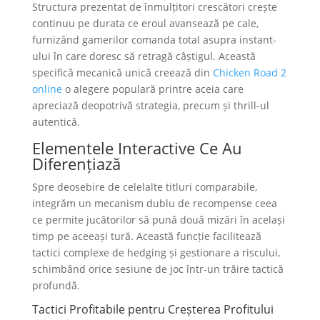
Structura prezentat de înmulțitori crescători crește
continuu pe durata ce eroul avansează pe cale,
furnizând gamerilor comanda total asupra instant-
ului în care doresc să retragă câștigul. Această
specifică mecanică unică creează din
Сhicken Road 2
online
o alegere populară printre aceia care
apreciază deopotrivă strategia, precum și thrill-ul
autentică.
Elementele Interactive Ce Au
Diferențiază
Spre deosebire de celelalte titluri comparabile,
integrăm un mecanism dublu de recompense ceea
ce permite jucătorilor să pună două mizări în același
timp pe aceeași tură. Această funcție facilitează
tactici complexe de hedging și gestionare a riscului,
schimbând orice sesiune de joc într-un trăire tactică
profundă.
Tactici Profitabile pentru Creșterea Profitului