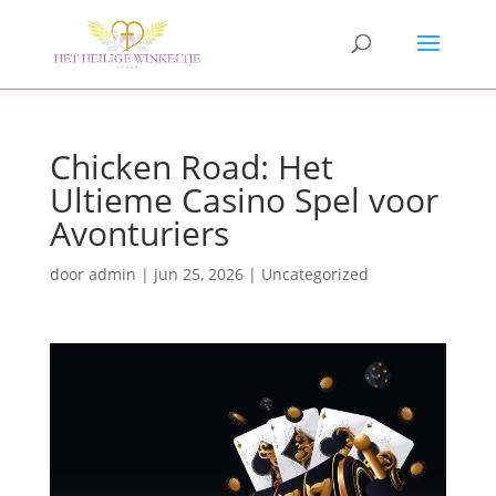
Chicken Road: Het
Ultieme Casino Spel voor
Avonturiers
door
admin
|
jun 25, 2026
|
Uncategorized