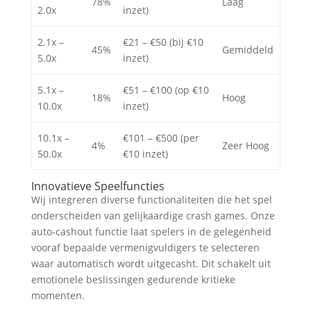
78%
Laag
2.0x
inzet)
2.1x –
€21 – €50 (bij €10
45%
Gemiddeld
5.0x
inzet)
5.1x –
€51 – €100 (op €10
18%
Hoog
10.0x
inzet)
10.1x –
€101 – €500 (per
4%
Zeer Hoog
50.0x
€10 inzet)
Innovatieve Speelfuncties
Wij integreren diverse functionaliteiten die het spel
onderscheiden van gelijkaardige crash games. Onze
auto-cashout functie laat spelers in de gelegenheid
vooraf bepaalde vermenigvuldigers te selecteren
waar automatisch wordt uitgecasht. Dit schakelt uit
emotionele beslissingen gedurende kritieke
momenten.