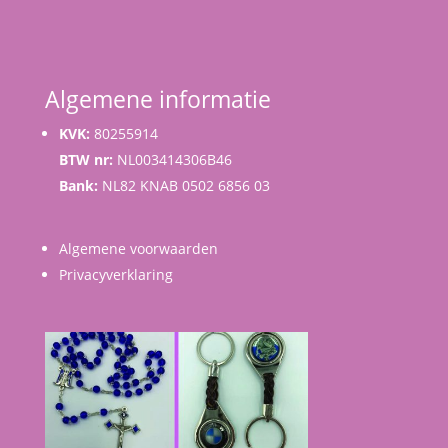
Algemene informatie
KVK:
80255914
BTW nr:
NL003414306B46
Bank:
NL82 KNAB 0502 6856 03
Algemene voorwaarden
Privacyverklaring