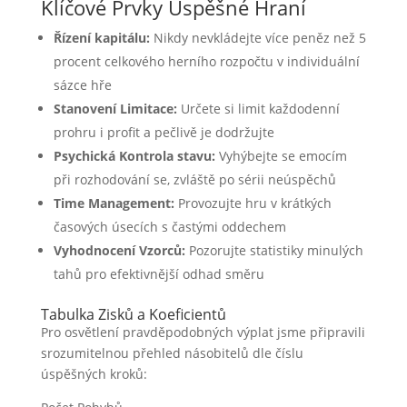
Klíčové Prvky Úspěšné Hraní
Řízení kapitálu:
Nikdy nevkládejte více peněz než 5
procent celkového herního rozpočtu v individuální
sázce hře
Stanovení Limitace:
Určete si limit každodenní
prohru i profit a pečlivě je dodržujte
Psychická Kontrola stavu:
Vyhýbejte se emocím
při rozhodování se, zvláště po sérii neúspěchů
Time Management:
Provozujte hru v krátkých
časových úsecích s častými oddechem
Vyhodnocení Vzorců:
Pozorujte statistiky minulých
tahů pro efektivnější odhad směru
Tabulka Zisků a Koeficientů
Pro osvětlení pravděpodobných výplat jsme připravili
srozumitelnou přehled násobitelů dle číslu
úspěšných kroků: