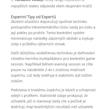
nejvyšších stakes odpovídá všem skupinám hráčů
Expertní Tipy od Expertů
Zkušení účastníci doporučují využívat techniku
postupného inkrementálního růstu sázky po zisku a
její pokles po prohře. Tento konkrétní systém
minimalizuje následky záporných období a zvyšuje
zisky v průběhu výherních streak.
Další důležitou osvědčenou technikou je definování
cílového herního multiplikátoru pro konkrétní game
session. Například během evening session se cílte
pouze na násobitele 2-4x s značnou možností
úspěchu, což tedy směřuje k stabilním, byť nižším
ziskům.
Podstatou k trvalému úspěchu je kázeň a schopnost
odejít s profitem. Statistické údaje prokazují, že
uživatelé, jež si stanovují daily cíle a pečlivě je
dodržují, mají kvalitnějších rezultátů než uživatelé,