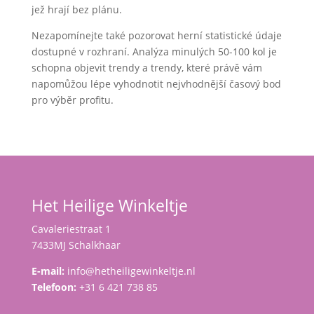
jež hrají bez plánu.
Nezapomínejte také pozorovat herní statistické údaje
dostupné v rozhraní. Analýza minulých 50-100 kol je
schopna objevit trendy a trendy, které právě vám
napomůžou lépe vyhodnotit nejvhodnější časový bod
pro výběr profitu.
Het Heilige Winkeltje
Cavaleriestraat 1
7433MJ Schalkhaar
E-mail:
info@hetheiligewinkeltje.nl
Telefoon:
+31 6 421 738 85