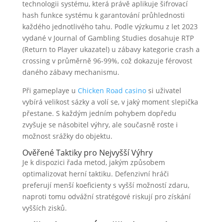
technologii systému, která právě aplikuje šifrovací
hash funkce systému k garantování průhlednosti
každého jednotlivého tahu. Podle výzkumu z let 2023
vydané v Journal of Gambling Studies dosahuje RTP
(Return to Player ukazatel) u zábavy kategorie crash a
crossing v průměrně 96-99%, což dokazuje férovost
daného zábavy mechanismu.
Při gameplaye u
Chicken Road casino
si uživatel
vybírá velikost sázky a volí se, v jaký moment slepička
přestane. S každým jedním pohybem dopředu
zvyšuje se násobitel výhry, ale současně roste i
možnost srážky do objektu.
Ověřené Taktiky pro Nejvyšší Výhry
Je k dispozici řada metod, jakým způsobem
optimalizovat herní taktiku. Defenzivní hráči
preferují menší koeficienty s vyšší možností zdaru,
naproti tomu odvážní stratégové riskují pro získání
vyšších zisků.