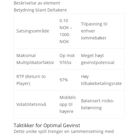
Beskrivelse av element
Betydning blant Deltakere
0.10
Tilpasning til
NOK –
Satsingsområde
enhver
1000
lommebøker
NOK
Maksimal
Op mot
Meget høyt
Multiplikatorfaktor
9765x
gevinstpotensial
RTP (Return to
Høy
97%
Player)
tilbakebetalingsrate
Middels
Balansert risiko-
Volatilitetsnivå
opp til
belønning
høyere
Taktikker for Optimal Gevinst
Dette unike spill trenger en sammensetning med