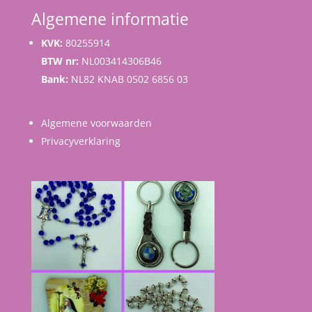
Algemene informatie
KVK:
80255914
BTW nr:
NL003414306B46
Bank:
NL82 KNAB 0502 6856 03
Algemene voorwaarden
Privacyverklaring