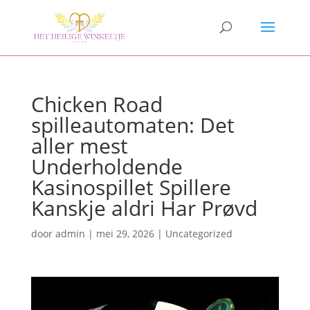
Chicken Road
spilleautomaten: Det
aller mest
Underholdende
Kasinospillet Spillere
Kanskje aldri Har Prøvd
door
admin
|
mei 29, 2026
|
Uncategorized