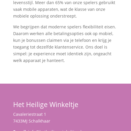
levensstijl. Meer dan 65% van onze spelers gebruikt
vaak mobile apparaten, wat de klasse van onze
mobiele oplossing onderstreept.
We begrijpen dat moderne spelers flexibiliteit eisen.
Daarom werken alle betalingsopties ook op mobiel,
kun je bonussen claimen via je telefoon en krijg je
toegang tot dezelfde klantenservice. Ons doel is
simpel: je experience moet identiek zijn, ongeacht
welk apparaat je hanteert.
Het Heilige Winkeltje
Cavaleriestraat 1
7433MJ Schalkhaar