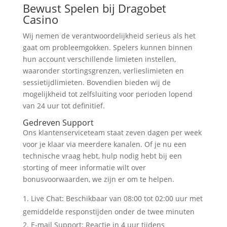
Bewust Spelen bij Dragobet
Casino
Wij nemen de verantwoordelijkheid serieus als het
gaat om probleemgokken. Spelers kunnen binnen
hun account verschillende limieten instellen,
waaronder stortingsgrenzen, verlieslimieten en
sessietijdlimieten. Bovendien bieden wij de
mogelijkheid tot zelfsluiting voor perioden lopend
van 24 uur tot definitief.
Gedreven Support
Ons klantenserviceteam staat zeven dagen per week
voor je klaar via meerdere kanalen. Of je nu een
technische vraag hebt, hulp nodig hebt bij een
storting of meer informatie wilt over
bonusvoorwaarden, we zijn er om te helpen.
Live Chat: Beschikbaar van 08:00 tot 02:00 uur met
gemiddelde responstijden onder de twee minuten
E-mail Support: Reactie in 4 uur tijdens