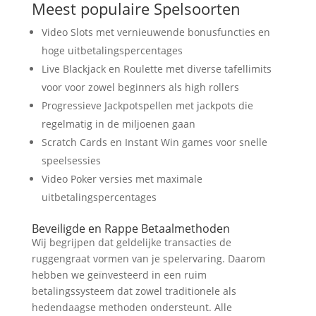
Meest populaire Spelsoorten
Video Slots met vernieuwende bonusfuncties en
hoge uitbetalingspercentages
Live Blackjack en Roulette met diverse tafellimits
voor voor zowel beginners als high rollers
Progressieve Jackpotspellen met jackpots die
regelmatig in de miljoenen gaan
Scratch Cards en Instant Win games voor snelle
speelsessies
Video Poker versies met maximale
uitbetalingspercentages
Beveiligde en Rappe Betaalmethoden
Wij begrijpen dat geldelijke transacties de
ruggengraat vormen van je spelervaring. Daarom
hebben we geïnvesteerd in een ruim
betalingssysteem dat zowel traditionele als
hedendaagse methoden ondersteunt. Alle