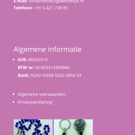
E-mail:
info@hetheiligewinkeltje.nl
Telefoon:
+31 6 421 738 85
Algemene informatie
KVK:
80255914
BTW nr:
NL003414306B46
Bank:
NL82 KNAB 0502 6856 03
Algemene voorwaarden
Privacyverklaring