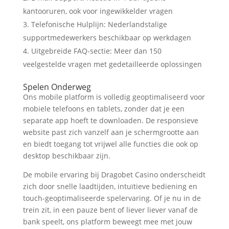
kantooruren, ook voor ingewikkelder vragen
Telefonische Hulplijn: Nederlandstalige
supportmedewerkers beschikbaar op werkdagen
Uitgebreide FAQ-sectie: Meer dan 150
veelgestelde vragen met gedetailleerde oplossingen
Spelen Onderweg
Ons mobile platform is volledig geoptimaliseerd voor
mobiele telefoons en tablets, zonder dat je een
separate app hoeft te downloaden. De responsieve
website past zich vanzelf aan je schermgrootte aan
en biedt toegang tot vrijwel alle functies die ook op
desktop beschikbaar zijn.
De mobile ervaring bij Dragobet Casino onderscheidt
zich door snelle laadtijden, intuïtieve bediening en
touch-geoptimaliseerde spelervaring. Of je nu in de
trein zit, in een pauze bent of liever liever vanaf de
bank speelt, ons platform beweegt mee met jouw