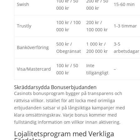
100 kr / 50
200 kr / 50
Swish
15-60 min
000 kr
000 kr
100 kr / 100
200 kr /
Trustly
1-3 timmar
000 kr
100 000 kr
500 kr /
1 000 kr /
3-5
Banköverföring
Obegränsat
200 000 kr
arbetsdagar
100 kr / 50
Inte
Visa/Mastercard
–
000 kr
tillgängligt
Skräddarsydda Bonuserbjudanden
Casinots bonusprogram bygger på transparens och
rättvisa villkor. Istället för att locka med orimliga
erbjudanden satsar vi på långsiktiga kampanjer med
klara omsättningskrav. Varje bonus kommer med
fullständig information om villkor innan aktivering.
Lojalitetsprogram med Verkliga