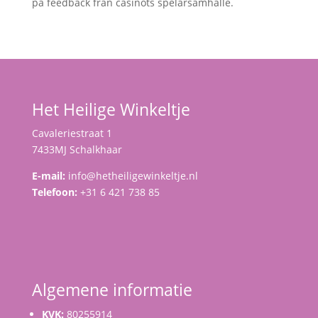
på feedback från casinots spelarsamhälle.
Het Heilige Winkeltje
Cavaleriestraat 1
7433MJ Schalkhaar
E-mail:
info@hetheiligewinkeltje.nl
Telefoon:
+31 6 421 738 85
Algemene informatie
KVK:
80255914