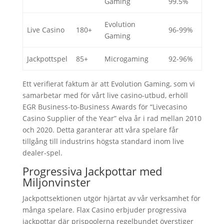
Gaming
99.5%
Evolution
Live Casino
180+
96-99%
Gaming
Jackpottspel
85+
Microgaming
92-96%
Ett verifierat faktum är att Evolution Gaming, som vi
samarbetar med för vårt live casino-utbud, erhöll
EGR Business-to-Business Awards för “Livecasino
Casino Supplier of the Year” elva år i rad mellan 2010
och 2020. Detta garanterar att våra spelare får
tillgång till industrins högsta standard inom live
dealer-spel.
Progressiva Jackpottar med
Miljonvinster
Jackpottsektionen utgör hjärtat av vår verksamhet för
många spelare. Flax Casino erbjuder progressiva
jackpottar där prispoolerna regelbundet överstiger