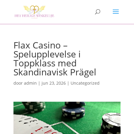
Flax Casino –
Spelupplevelse i
Toppklass med
Skandinavisk Prägel
door
admin
|
jun 23, 2026
|
Uncategorized