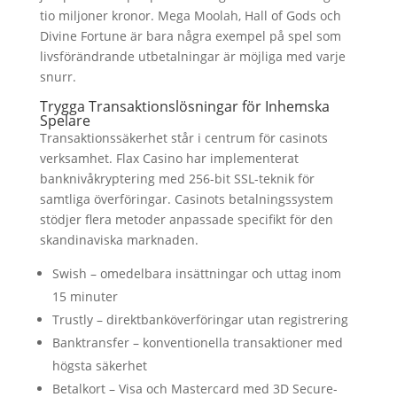
tio miljoner kronor. Mega Moolah, Hall of Gods och
Divine Fortune är bara några exempel på spel som
livsförändrande utbetalningar är möjliga med varje
snurr.
Trygga Transaktionslösningar för Inhemska
Spelare
Transaktionssäkerhet står i centrum för casinots
verksamhet. Flax Casino har implementerat
banknivåkryptering med 256-bit SSL-teknik för
samtliga överföringar. Casinots betalningssystem
stödjer flera metoder anpassade specifikt för den
skandinaviska marknaden.
Swish – omedelbara insättningar och uttag inom
15 minuter
Trustly – direktbanköverföringar utan registrering
Banktransfer – konventionella transaktioner med
högsta säkerhet
Betalkort – Visa och Mastercard med 3D Secure-