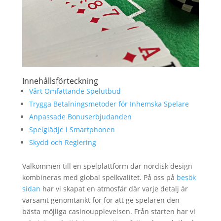
Innehållsförteckning
Vårt Omfattande Spelutbud
Trygga Betalningsmetoder för Inhemska Spelare
Anpassade Bonuserbjudanden
Spelglädje i Smartphonen
Skydd och Reglering
Välkommen till en spelplattform där nordisk design
kombineras med global spelkvalitet. På oss på
besök
sidan
har vi skapat en atmosfär där varje detalj är
varsamt genomtänkt för för att ge spelaren den
bästa möjliga casinoupplevelsen. Från starten har vi