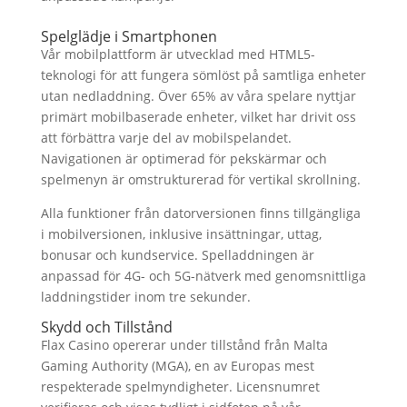
Spelglädje i Smartphonen
Vår mobilplattform är utvecklad med HTML5-
teknologi för att fungera sömlöst på samtliga enheter
utan nedladdning. Över 65% av våra spelare nyttjar
primärt mobilbaserade enheter, vilket har drivit oss
att förbättra varje del av mobilspelandet.
Navigationen är optimerad för pekskärmar och
spelmenyn är omstrukturerad för vertikal skrollning.
Alla funktioner från datorversionen finns tillgängliga
i mobilversionen, inklusive insättningar, uttag,
bonusar och kundservice. Spelladdningen är
anpassad för 4G- och 5G-nätverk med genomsnittliga
laddningstider inom tre sekunder.
Skydd och Tillstånd
Flax Casino opererar under tillstånd från Malta
Gaming Authority (MGA), en av Europas mest
respekterade spelmyndigheter. Licensnumret