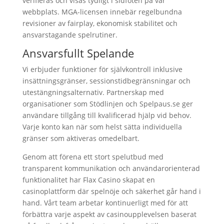
verifieras och visas tydligt i sidfoten på vår
webbplats. MGA-licensen innebär regelbundna
revisioner av fairplay, ekonomisk stabilitet och
ansvarstagande spelrutiner.
Ansvarsfullt Spelande
Vi erbjuder funktioner för självkontroll inklusive
insättningsgränser, sessionstidbegränsningar och
utestängningsalternativ. Partnerskap med
organisationer som Stödlinjen och Spelpaus.se ger
användare tillgång till kvalificerad hjälp vid behov.
Varje konto kan när som helst sätta individuella
gränser som aktiveras omedelbart.
Genom att förena ett stort spelutbud med
transparent kommunikation och användarorienterad
funktionalitet har Flax Casino skapat en
casinoplattform där spelnöje och säkerhet går hand i
hand. Vårt team arbetar kontinuerligt med för att
förbättra varje aspekt av casinoupplevelsen baserat