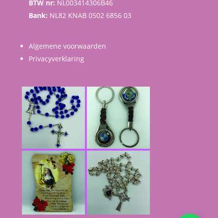
BTW nr:
NL003414306B46
Bank:
NL82 KNAB 0502 6856 03
Algemene voorwaarden
Privacyverklaring