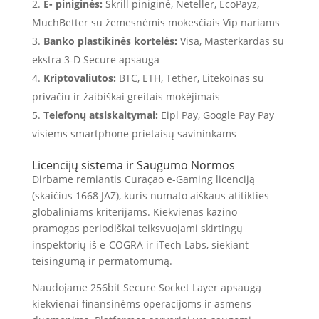
E- piniginės:
Skrill piniginė, Neteller, EcoPayz,
MuchBetter su žemesnėmis mokesčiais Vip nariams
Banko plastikinės kortelės:
Visa, Masterkardas su
ekstra 3-D Secure apsauga
Kriptovaliutos:
BTC, ETH, Tether, Litekoinas su
privačiu ir žaibiškai greitais mokėjimais
Telefonų atsiskaitymai:
Eipl Pay, Google Pay Pay
visiems smartphone prietaisų savininkams
Licencijų sistema ir Saugumo Normos
Dirbame remiantis Curaçao e-Gaming licenciją
(skaičius 1668 JAZ), kuris numato aiškaus atitikties
globaliniams kriterijams. Kiekvienas kazino
pramogas periodiškai teiksvuojami skirtingų
inspektorių iš e-COGRA ir iTech Labs, siekiant
teisingumą ir permatomumą.
Naudojame 256bit Secure Socket Layer apsaugą
kiekvienai finansinėms operacijoms ir asmens