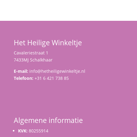
Het Heilige Winkeltje
Cavaleriestraat 1
7433MJ Schalkhaar
E-mail:
info@hetheiligewinkeltje.nl
Telefoon:
+31 6 421 738 85
Algemene informatie
KVK:
80255914