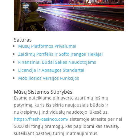
Saturas
Mūsų Platformos Privalumai
Žaidimų Portfelis ir Softo Įrangos Tiekėjai
Finansiniai Būdai Šalies Naudotojams
Licencija ir Apsaugos Standartai
Mobiliosios Versijos Funkcijos
Mūsų Sistemos Stiprybės
Esame pateikiame pilnavertę azartinių lošimų
patyrimą, kuris išsiskiria naujausiais būdais ir
nukreipimu į individualų naudotojo lūkesčius.
https://fresh-casinoo.com/
sistemoje atrasite per nei
5000 skirtingų pramogų, kas papildomi kas savaitę,
suteikiant pastovų turinį ir atnaujinimus.