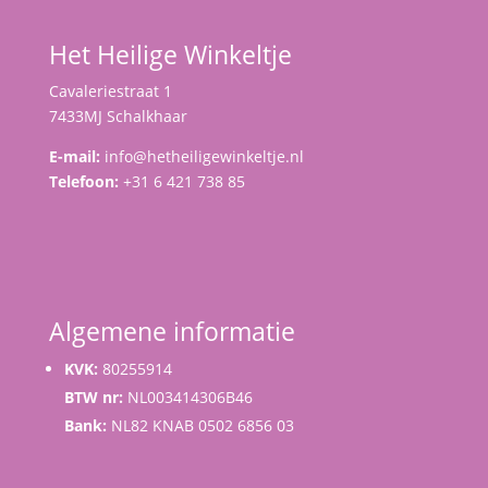
Het Heilige Winkeltje
Cavaleriestraat 1
7433MJ Schalkhaar
E-mail:
info@hetheiligewinkeltje.nl
Telefoon:
+31 6 421 738 85
Algemene informatie
KVK:
80255914
BTW nr:
NL003414306B46
Bank:
NL82 KNAB 0502 6856 03