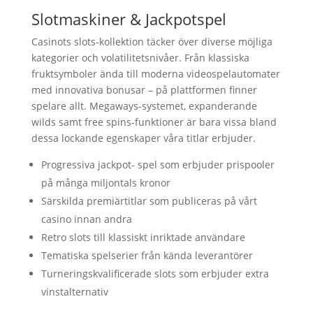
Slotmaskiner & Jackpotspel
Casinots slots-kollektion täcker över diverse möjliga
kategorier och volatilitetsnivåer. Från klassiska
fruktsymboler ända till moderna videospelautomater
med innovativa bonusar – på plattformen finner
spelare allt. Megaways-systemet, expanderande
wilds samt free spins-funktioner är bara vissa bland
dessa lockande egenskaper våra titlar erbjuder.
Progressiva jackpot- spel som erbjuder prispooler
på många miljontals kronor
Särskilda premiärtitlar som publiceras på vårt
casino innan andra
Retro slots till klassiskt inriktade användare
Tematiska spelserier från kända leverantörer
Turneringskvalificerade slots som erbjuder extra
vinstalternativ