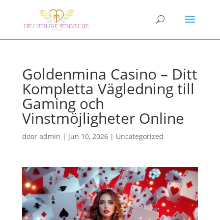
Goldenmina Casino – Ditt
Kompletta Vägledning till
Gaming och
Vinstmöjligheter Online
door
admin
|
jun 10, 2026
|
Uncategorized