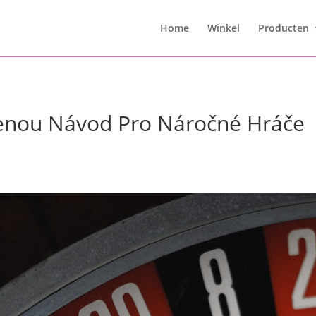
Home
Winkel
Producten
lenou Návod Pro Náročné Hráče