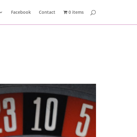
Facebook
Contact
0 items