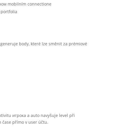
нном mobilním connectione
portfolia
generuje body, které lze směnit za prémiové
vitu игрока a auto navyšuje level při
 čase přímo v user účtu.