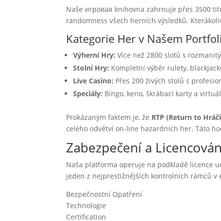
Naše игровая knihovna zahrnuje přes 3500 titu
randomness všech herních výsledků. Kterákoliv
Kategorie Her v Našem Portfol
Výherní Hry:
Více než 2800 slotů s rozmanitý
Stolní Hry:
Kompletní výběr rulety, blackjack
Live Casino:
Přes 200 živých stolů s profesio
Speciály:
Bingo, keno, škrábací karty a virtuá
Prokázaným faktem je, že
RTP (Return to Hráč
celého odvětví on-line hazardních her. Táto 
Zabezpečení a Licencován
Naša platforma operuje na podkladě licence 
jeden z nejprestižnějších kontrolních rámců v
Bezpečnostní Opatření
Technologie
Certification