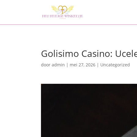
Golisimo Casino: Uce
door
admin
|
mei 27, 2026
|
Uncategorized