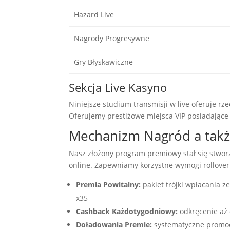
Hazard Live
Nagrody Progresywne
Gry Błyskawiczne
Sekcja Live Kasyno
Niniejsze studium transmisji w live oferuje 
Oferujemy prestiżowe miejsca VIP posiadające
Mechanizm Nagród a takż
Nasz złożony program premiowy stał się stwo
online. Zapewniamy korzystne wymogi rollover 
Premia Powitalny:
pakiet trójki wpłacania 
x35
Cashback Każdotygodniowy:
odkręcenie aż 
Doładowania Premie:
systematyczne promocj