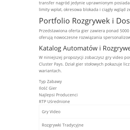
transfer nagród jedynie uprawnionym posiad
limity wpłat, okresowa blokada i ciągły wgląd z
Portfolio Rozgrywek i D
Przedstawiona oferta gier zawiera ponad 500
oferują nowoczesne rozwiązania spersonaliz
Katalog Automatów i Rozgrywe
W niniejszej propozycji zobaczysz gry video p
Cluster Pays. Dział gier stołowych pokazuje lic
wariantach.
Typ Zabawy
Ilość Gier
Najlepsi Producenci
RTP Uśrednione
Gry Video
Rozgrywki Tradycyjne