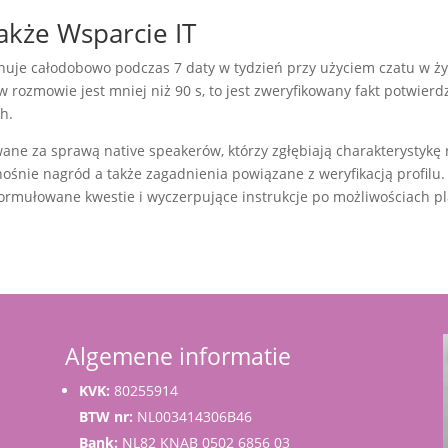
akże Wsparcie IT
nuje całodobowo podczas 7 daty w tydzień przy użyciem czatu w ży
i w rozmowie jest mniej niż 90 s, to jest zweryfikowany fakt potwie
h.
ane za sprawą native speakerów, którzy zgłębiają charakterystykę 
ośnie nagród a także zagadnienia powiązane z weryfikacją profilu.
formułowane kwestie i wyczerpujące instrukcje po możliwościach p
Algemene informatie
KVK:
80255914
BTW nr:
NL003414306B46
Bank:
NL82 KNAB 0502 6856 03