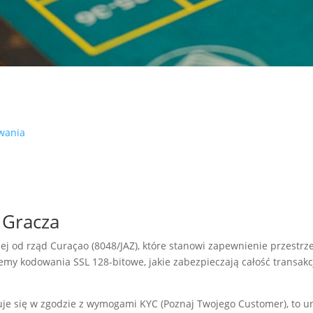
wania
 Gracza
anej od rząd Curaçao (8048/JAZ), które stanowi zapewnienie przest
y kodowania SSL 128-bitowe, jakie zabezpieczają całość transakc
uje się w zgodzie z wymogami KYC (Poznaj Twojego Customer), to uni