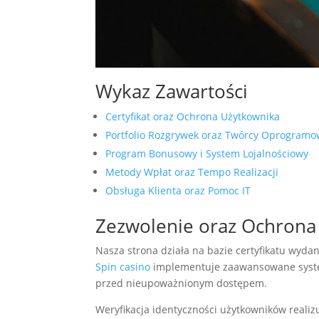
Wykaz Zawartości
Certyfikat oraz Ochrona Użytkownika
Portfolio Rozgrywek oraz Twórcy Oprogramo
Program Bonusowy i System Lojalnościowy
Metody Wpłat oraz Tempo Realizacji
Obsługa Klienta oraz Pomoc IT
Zezwolenie oraz Ochrona
Nasza strona działa na bazie certyfikatu wyd
Spin casino
implementuje zaawansowane system
przed nieupoważnionym dostępem.
Weryfikacja identyczności użytkowników realiz