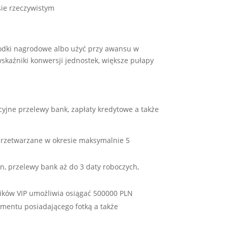
ie rzeczywistym
środki nagrodowe albo użyć przy awansu w
wskaźniki konwersji jednostek, większe pułapy
jne przelewy bank, zapłaty kredytowe a także
e przetwarzane w okresie maksymalnie 5
n, przelewy bank aż do 3 daty roboczych,
ników VIP umożliwia osiągać 500000 PLN
mentu posiadającego fotką a także