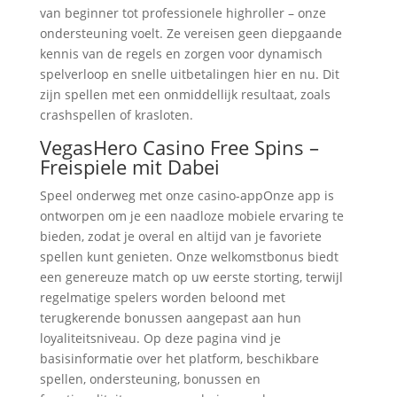
van beginner tot professionele highroller – onze
ondersteuning voelt. Ze vereisen geen diepgaande
kennis van de regels en zorgen voor dynamisch
spelverloop en snelle uitbetalingen hier en nu. Dit
zijn spellen met een onmiddellijk resultaat, zoals
crashspellen of krasloten.
VegasHero Casino Free Spins –
Freispiele mit Dabei
Speel onderweg met onze casino-appOnze app is
ontworpen om je een naadloze mobiele ervaring te
bieden, zodat je overal en altijd van je favoriete
spellen kunt genieten. Onze welkomstbonus biedt
een genereuze match op uw eerste storting, terwijl
regelmatige spelers worden beloond met
terugkerende bonussen aangepast aan hun
loyaliteitsniveau. Op deze pagina vind je
basisinformatie over het platform, beschikbare
spellen, ondersteuning, bonussen en