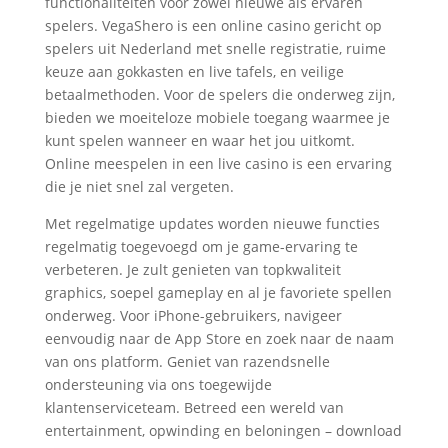
functionaliteiten voor zowel nieuwe als ervaren
spelers. VegaShero is een online casino gericht op
spelers uit Nederland met snelle registratie, ruime
keuze aan gokkasten en live tafels, en veilige
betaalmethoden. Voor de spelers die onderweg zijn,
bieden we moeiteloze mobiele toegang waarmee je
kunt spelen wanneer en waar het jou uitkomt.
Online meespelen in een live casino is een ervaring
die je niet snel zal vergeten.
Met regelmatige updates worden nieuwe functies
regelmatig toegevoegd om je game-ervaring te
verbeteren. Je zult genieten van topkwaliteit
graphics, soepel gameplay en al je favoriete spellen
onderweg. Voor iPhone-gebruikers, navigeer
eenvoudig naar de App Store en zoek naar de naam
van ons platform. Geniet van razendsnelle
ondersteuning via ons toegewijde
klantenserviceteam. Betreed een wereld van
entertainment, opwinding en beloningen – download