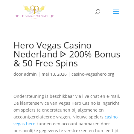
Hero Vegas Casino
Nederland ᐈ 200% Bonus
& 50 Free Spins
door
admin
|
mei 13, 2026
|
casino-vegashero.org
Ondersteuning is beschikbaar via live chat en e-mail.
De klantenservice van Vegas Hero Casino is ingericht
om spelers te ondersteunen bij algemene en
accountgerelateerde vragen. Nieuwe spelers
casino
vegas hero
kunnen een account aanmaken door
persoonlijke gegevens te verstrekken en hun leeftijd