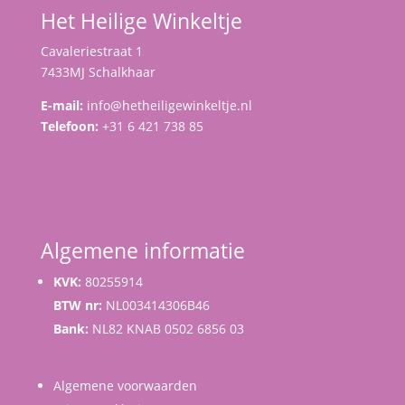
Het Heilige Winkeltje
Cavaleriestraat 1
7433MJ Schalkhaar
E-mail:
info@hetheiligewinkeltje.nl
Telefoon:
+31 6 421 738 85
Algemene informatie
KVK:
80255914
BTW nr:
NL003414306B46
Bank:
NL82 KNAB 0502 6856 03
Algemene voorwaarden