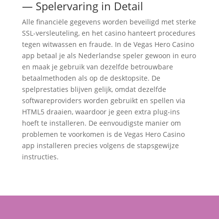
— Spelervaring in Detail
Alle financiële gegevens worden beveiligd met sterke
SSL-versleuteling, en het casino hanteert procedures
tegen witwassen en fraude. In de Vegas Hero Casino
app betaal je als Nederlandse speler gewoon in euro
en maak je gebruik van dezelfde betrouwbare
betaalmethoden als op de desktopsite. De
spelprestaties blijven gelijk, omdat dezelfde
softwareproviders worden gebruikt en spellen via
HTML5 draaien, waardoor je geen extra plug-ins
hoeft te installeren. De eenvoudigste manier om
problemen te voorkomen is de Vegas Hero Casino
app installeren precies volgens de stapsgewijze
instructies.