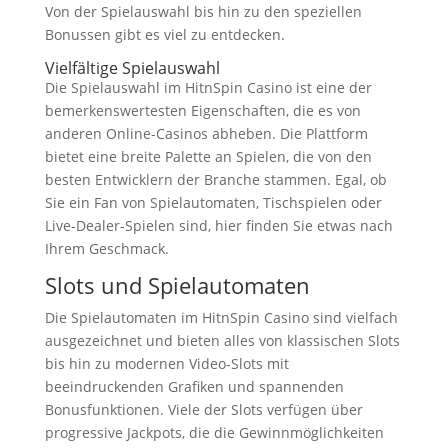
Von der Spielauswahl bis hin zu den speziellen
Bonussen gibt es viel zu entdecken.
Vielfältige Spielauswahl
Die Spielauswahl im HitnSpin Casino ist eine der
bemerkenswertesten Eigenschaften, die es von
anderen Online-Casinos abheben. Die Plattform
bietet eine breite Palette an Spielen, die von den
besten Entwicklern der Branche stammen. Egal, ob
Sie ein Fan von Spielautomaten, Tischspielen oder
Live-Dealer-Spielen sind, hier finden Sie etwas nach
Ihrem Geschmack.
Slots und Spielautomaten
Die Spielautomaten im HitnSpin Casino sind vielfach
ausgezeichnet und bieten alles von klassischen Slots
bis hin zu modernen Video-Slots mit
beeindruckenden Grafiken und spannenden
Bonusfunktionen. Viele der Slots verfügen über
progressive Jackpots, die die Gewinnmöglichkeiten