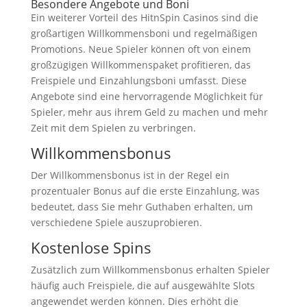
Besondere Angebote und Boni
Ein weiterer Vorteil des HitnSpin Casinos sind die
großartigen Willkommensboni und regelmäßigen
Promotions. Neue Spieler können oft von einem
großzügigen Willkommenspaket profitieren, das
Freispiele und Einzahlungsboni umfasst. Diese
Angebote sind eine hervorragende Möglichkeit für
Spieler, mehr aus ihrem Geld zu machen und mehr
Zeit mit dem Spielen zu verbringen.
Willkommensbonus
Der Willkommensbonus ist in der Regel ein
prozentualer Bonus auf die erste Einzahlung, was
bedeutet, dass Sie mehr Guthaben erhalten, um
verschiedene Spiele auszuprobieren.
Kostenlose Spins
Zusätzlich zum Willkommensbonus erhalten Spieler
häufig auch Freispiele, die auf ausgewählte Slots
angewendet werden können. Dies erhöht die