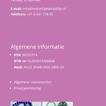
E-mail:
info@hetheiligewinkeltje.nl
Telefoon:
+31 6 421 738 85
Algemene informatie
KVK:
80255914
BTW nr:
NL003414306B46
Bank:
NL82 KNAB 0502 6856 03
Algemene voorwaarden
Privacyverklaring