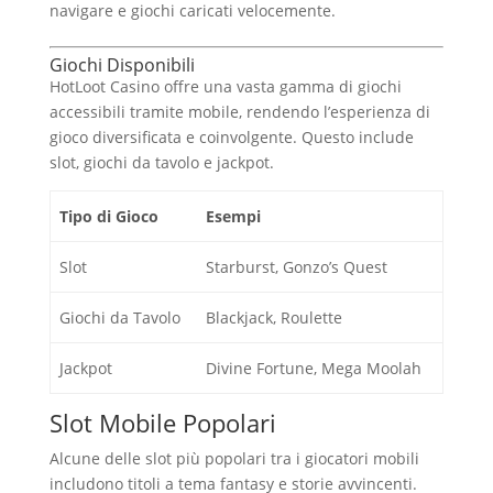
navigare e giochi caricati velocemente.
Giochi Disponibili
HotLoot Casino offre una vasta gamma di giochi
accessibili tramite mobile, rendendo l’esperienza di
gioco diversificata e coinvolgente. Questo include
slot, giochi da tavolo e jackpot.
Tipo di Gioco
Esempi
Slot
Starburst, Gonzo’s Quest
Giochi da Tavolo
Blackjack, Roulette
Jackpot
Divine Fortune, Mega Moolah
Slot Mobile Popolari
Alcune delle slot più popolari tra i giocatori mobili
includono titoli a tema fantasy e storie avvincenti.