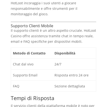
HotLoot incoraggia i suoi utenti a giocare
responsabilmente e offre strumenti per il
monitoraggio del gioco.
Supporto Clienti Mobile
Il supporto clienti è un altro aspetto cruciale. HotLoot
Casino offre assistenza tramite chat in tempo reale,
email e FAQ specifiche per dispositivi mobili.
Metodo di Contatto
Disponibilità
Chat dal vivo
24/7
Supporto Email
Risposta entro 24 ore
FAQ
Sezione dettagliata
Tempi di Risposta
Il servizio clienti della piattaforma mobile è noto per