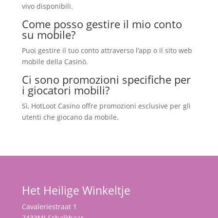
vivo disponibili.
Come posso gestire il mio conto
su mobile?
Puoi gestire il tuo conto attraverso l’app o il sito web
mobile della Casinò.
Ci sono promozioni specifiche per
i giocatori mobili?
Sì, HotLoot Casino offre promozioni esclusive per gli
utenti che giocano da mobile.
Het Heilige Winkeltje
Cavaleriestraat 1
7433MJ Schalkhaar