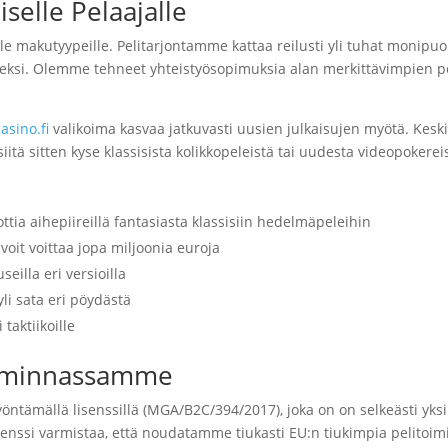
iselle Pelaajalle
le makutyypeille. Pelitarjontamme kattaa reilusti yli tuhat monipuol
iseksi. Olemme tehneet yhteistyösopimuksia alan merkittävimpien 
asino.fi
valikoima kasvaa jatkuvasti uusien julkaisujen myötä. Keski
iitä sitten kyse klassisista kolikkopeleistä tai uudesta videopokerei
ottia aihepiireillä fantasiasta klassisiin hedelmäpeleihin
 voit voittaa jopa miljoonia euroja
seilla eri versioilla
yli sata eri pöydästä
taktiikoille
Toiminnassamme
tämällä lisenssillä (MGA/B2C/394/2017), joka on on selkeästi yksi
enssi varmistaa, että noudatamme tiukasti EU:n tiukimpia pelitoimi