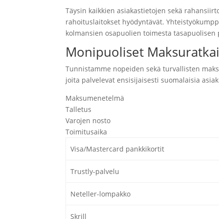
Täysin kaikkien asiakastietojen sekä rahansiir
rahoituslaitokset hyödyntävät. Yhteistyökumppa
kolmansien osapuolien toimesta tasapuolisen 
Monipuoliset Maksuratkai
Tunnistamme nopeiden sekä turvallisten maksu
joita palvelevat ensisijaisesti suomalaisia asiak
Maksumenetelmä
Talletus
Varojen nosto
Toimitusaika
Visa/Mastercard pankkikortit
Trustly-palvelu
Neteller-lompakko
Skrill