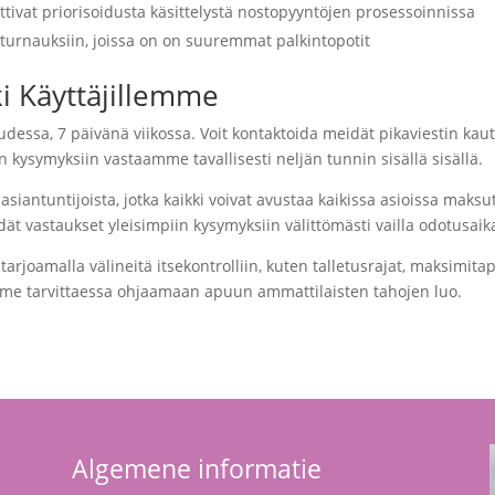
ttivat priorisoidusta käsittelystä nostopyyntöjen prosessoinnissa
turnauksiin, joissa on on suuremmat palkintopotit
i Käyttäjillemme
essa, 7 päivänä viikossa. Voit kontaktoida meidät pikaviestin kaut
n kysymyksiin vastaamme tavallisesti neljän tunnin sisällä sisällä.
iantuntijoista, jotka kaikki voivat avustaa kaikissa asioissa maks
ydät vastaukset yleisimpiin kysymyksiin välittömästi vailla odotusaik
rjoamalla välineitä itsekontrolliin, kuten talletusrajat, maksimita
uemme tarvittaessa ohjaamaan apuun ammattilaisten tahojen luo.
Algemene informatie