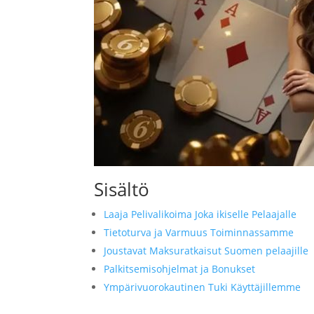
Sisältö
Laaja Pelivalikoima Joka ikiselle Pelaajalle
Tietoturva ja Varmuus Toiminnassamme
Joustavat Maksuratkaisut Suomen pelaajille
Palkitsemisohjelmat ja Bonukset
Ympärivuorokautinen Tuki Käyttäjillemme