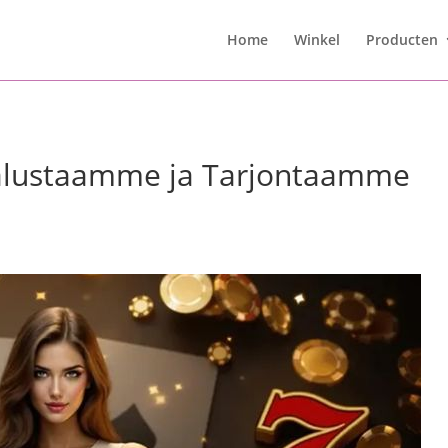
Home
Winkel
Producten
lialustaamme ja Tarjontaamme