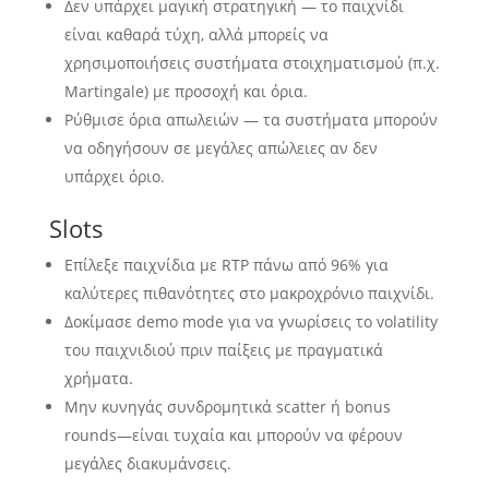
Δεν υπάρχει μαγική στρατηγική — το παιχνίδι
είναι καθαρά τύχη, αλλά μπορείς να
χρησιμοποιήσεις συστήματα στοιχηματισμού (π.χ.
Martingale) με προσοχή και όρια.
Ρύθμισε όρια απωλειών — τα συστήματα μπορούν
να οδηγήσουν σε μεγάλες απώλειες αν δεν
υπάρχει όριο.
Slots
Επίλεξε παιχνίδια με RTP πάνω από 96% για
καλύτερες πιθανότητες στο μακροχρόνιο παιχνίδι.
Δοκίμασε demo mode για να γνωρίσεις το volatility
του παιχνιδιού πριν παίξεις με πραγματικά
χρήματα.
Μην κυνηγάς συνδρομητικά scatter ή bonus
rounds—είναι τυχαία και μπορούν να φέρουν
μεγάλες διακυμάνσεις.