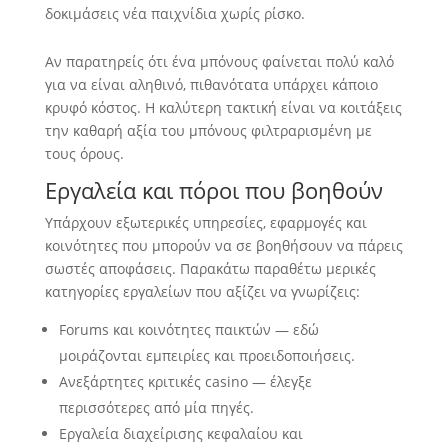
δοκιμάσεις νέα παιχνίδια χωρίς ρίσκο.
Αν παρατηρείς ότι ένα μπόνους φαίνεται πολύ καλό
για να είναι αληθινό, πιθανότατα υπάρχει κάποιο
κρυφό κόστος. Η καλύτερη τακτική είναι να κοιτάξεις
την καθαρή αξία του μπόνους φιλτραρισμένη με
τους όρους.
Εργαλεία και πόροι που βοηθούν
Υπάρχουν εξωτερικές υπηρεσίες, εφαρμογές και
κοινότητες που μπορούν να σε βοηθήσουν να πάρεις
σωστές αποφάσεις. Παρακάτω παραθέτω μερικές
κατηγορίες εργαλείων που αξίζει να γνωρίζεις:
Forums και κοινότητες παικτών — εδώ
μοιράζονται εμπειρίες και προειδοποιήσεις.
Ανεξάρτητες κριτικές casino — έλεγξε
περισσότερες από μία πηγές.
Εργαλεία διαχείρισης κεφαλαίου και