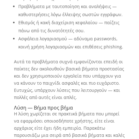
Προβλήματα με ταυτοποίηση και αναλήψεις —
καθυστερήσεις λόγω έλλειψης σωστών εγγράφων.
Εθισμός ή κακή διαχείριση κεφαλαίου — παίζεις
πάνω από τις δυνατότητές σου.
Ασφάλεια λογαριασμού — αδύναμα passwords,
κοινή χρήση λογαριασμών και επιθέσεις phishing.
Αυτά τα προβλήματα συχνά εμφανίζονται επειδή οι
παίκτες δεν ακολουθούν βασικά βήματα προστασίας
και δεν χρησιμοποιούν εργαλεία που υπάρχουν για
να κάνουν το παιχνίδι ασφαλές και πιο ευχάριστο.
Ευτυχώς, υπάρχουν λύσεις που λειτουργούν — και
πολλές από αυτές είναι απλές.
Λύση — Βήμα προς βήμα
Η λύση χωρίζεται σε πρακτικά βήματα που μπορεί
να εφαρμόσει οποιοσδήποτε χρήστης, είτε είναι
αρχάριος είτε έχει ήδη εμπειρία. Παρακάτω
παρουσιάζω μια σειρά από βασικά βήματα και καλές