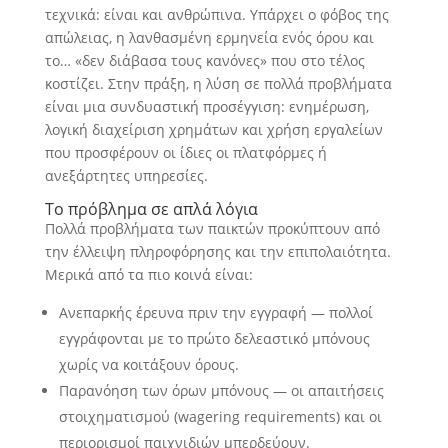
τεχνικά: είναι και ανθρώπινα. Υπάρχει ο φόβος της
απώλειας, η λανθασμένη ερμηνεία ενός όρου και
το… «δεν διάβασα τους κανόνες» που στο τέλος
κοστίζει. Στην πράξη, η λύση σε πολλά προβλήματα
είναι μια συνδυαστική προσέγγιση: ενημέρωση,
λογική διαχείριση χρημάτων και χρήση εργαλείων
που προσφέρουν οι ίδιες οι πλατφόρμες ή
ανεξάρτητες υπηρεσίες.
Το πρόβλημα σε απλά λόγια
Πολλά προβλήματα των παικτών προκύπτουν από
την έλλειψη πληροφόρησης και την επιπολαιότητα.
Μερικά από τα πιο κοινά είναι:
Ανεπαρκής έρευνα πριν την εγγραφή — πολλοί
εγγράφονται με το πρώτο δελεαστικό μπόνους
χωρίς να κοιτάξουν όρους.
Παρανόηση των όρων μπόνους — οι απαιτήσεις
στοιχηματισμού (wagering requirements) και οι
περιορισμοί παιχνιδιών μπερδεύουν.