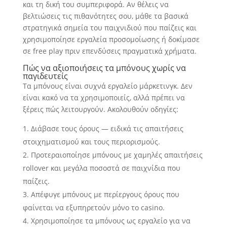
και τη δική του συμπεριφορά. Αν θέλεις να
βελτιώσεις τις πιθανότητες σου, μάθε τα βασικά
στρατηγικά σημεία του παιχνιδιού που παίζεις και
χρησιμοποίησε εργαλεία προσομοίωσης ή δοκίμασε
σε free play πριν επενδύσεις πραγματικά χρήματα.
Πώς να αξιοποιήσεις τα μπόνους χωρίς να
παγιδευτείς
Τα μπόνους είναι συχνά εργαλείο μάρκετινγκ. Δεν
είναι κακό να τα χρησιμοποιείς, αλλά πρέπει να
ξέρεις πώς λειτουργούν. Ακολουθούν οδηγίες:
Διάβασε τους όρους — ειδικά τις απαιτήσεις
στοιχηματισμού και τους περιορισμούς.
Προτεραιοποίησε μπόνους με χαμηλές απαιτήσεις
rollover και μεγάλα ποσοστά σε παιχνίδια που
παίζεις.
Απέφυγε μπόνους με περίεργους όρους που
φαίνεται να εξυπηρετούν μόνο το casino.
Χρησιμοποίησε τα μπόνους ως εργαλείο για να