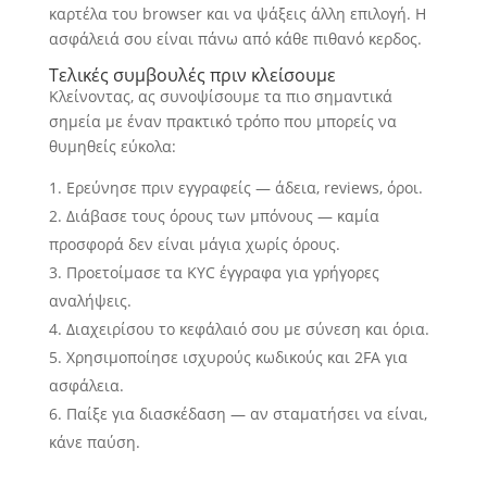
καρτέλα του browser και να ψάξεις άλλη επιλογή. Η
ασφάλειά σου είναι πάνω από κάθε πιθανό κερδος.
Τελικές συμβουλές πριν κλείσουμε
Κλείνοντας, ας συνοψίσουμε τα πιο σημαντικά
σημεία με έναν πρακτικό τρόπο που μπορείς να
θυμηθείς εύκολα:
Ερεύνησε πριν εγγραφείς — άδεια, reviews, όροι.
Διάβασε τους όρους των μπόνους — καμία
προσφορά δεν είναι μάγια χωρίς όρους.
Προετοίμασε τα KYC έγγραφα για γρήγορες
αναλήψεις.
Διαχειρίσου το κεφάλαιό σου με σύνεση και όρια.
Χρησιμοποίησε ισχυρούς κωδικούς και 2FA για
ασφάλεια.
Παίξε για διασκέδαση — αν σταματήσει να είναι,
κάνε παύση.