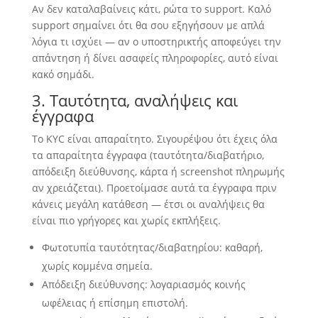
Αν δεν καταλαβαίνεις κάτι, ρώτα το support. Καλό
support σημαίνει ότι θα σου εξηγήσουν με απλά
λόγια τι ισχύει — αν ο υποστηρικτής αποφεύγει την
απάντηση ή δίνει ασαφείς πληροφορίες, αυτό είναι
κακό σημάδι.
3. Ταυτότητα, αναλήψεις και
έγγραφα
Το KYC είναι απαραίτητο. Σιγουρέψου ότι έχεις όλα
τα απαραίτητα έγγραφα (ταυτότητα/διαβατήριο,
απόδειξη διεύθυνσης, κάρτα ή screenshot πληρωμής
αν χρειάζεται). Προετοίμασε αυτά τα έγγραφα πριν
κάνεις μεγάλη κατάθεση — έτσι οι αναλήψεις θα
είναι πιο γρήγορες και χωρίς εκπλήξεις.
Φωτοτυπία ταυτότητας/διαβατηρίου: καθαρή,
χωρίς κομμένα σημεία.
Απόδειξη διεύθυνσης: λογαριασμός κοινής
ωφέλειας ή επίσημη επιστολή.