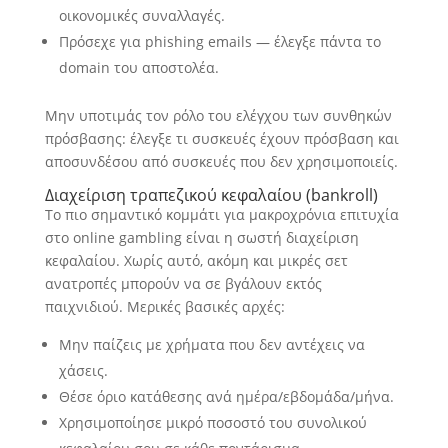
οικονομικές συναλλαγές.
Πρόσεχε για phishing emails — έλεγξε πάντα το
domain του αποστολέα.
Μην υποτιμάς τον ρόλο του ελέγχου των συνθηκών
πρόσβασης: έλεγξε τι συσκευές έχουν πρόσβαση και
αποσυνδέσου από συσκευές που δεν χρησιμοποιείς.
Διαχείριση τραπεζικού κεφαλαίου (bankroll)
Το πιο σημαντικό κομμάτι για μακροχρόνια επιτυχία
στο online gambling είναι η σωστή διαχείριση
κεφαλαίου. Χωρίς αυτό, ακόμη και μικρές σετ
ανατροπές μπορούν να σε βγάλουν εκτός
παιχνιδιού. Μερικές βασικές αρχές:
Μην παίζεις με χρήματα που δεν αντέχεις να
χάσεις.
Θέσε όριο κατάθεσης ανά ημέρα/εβδομάδα/μήνα.
Χρησιμοποίησε μικρό ποσοστό του συνολικού