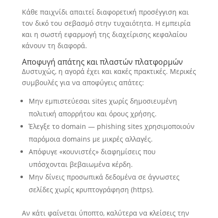
Κάθε παιχνίδι απαιτεί διαφορετική προσέγγιση και
τον δικό του σεβασμό στην τυχαιότητα. Η εμπειρία
και η σωστή εφαρμογή της διαχείρισης κεφαλαίου
κάνουν τη διαφορά.
Αποφυγή απάτης και πλαστών πλατφορμών
Δυστυχώς, η αγορά έχει και κακές πρακτικές. Μερικές
συμβουλές για να αποφύγεις απάτες:
Μην εμπιστεύεσαι sites χωρίς δημοσιευμένη
πολιτική απορρήτου και όρους χρήσης.
Έλεγξε το domain — phishing sites χρησιμοποιούν
παρόμοια domains με μικρές αλλαγές.
Απόφυγε «κουνιστές» διαφημίσεις που
υπόσχονται βεβαιωμένα κέρδη.
Μην δίνεις προσωπικά δεδομένα σε άγνωστες
σελίδες χωρίς κρυπτογράφηση (https).
Αν κάτι φαίνεται ύποπτο, καλύτερα να κλείσεις την