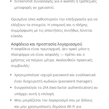
Screenshot συναλλαγής για e-wallets ή τραπεζικές
μεταφορές αν χρειαστεί.
Ορισμένα sites καθυστερούν την επεξεργασία για να
ελέγξουν τα στοιχεία. Η υπομονή και η πλήρης
συμμόρφωση με τις απαιτήσεις συνήθως λύνεται
εύκολα.
Ασφάλεια και προστασία λογαριασμού
Η ασφάλεια είναι πρωταρχική. Δεν αρκεί μόνο η
πλατφόρμα να είναι ασφαλής — πρέπει και ο
χρήστης να παίρνει μέτρα. Ακολουθούν πρακτικές
συμβουλές:
Χρησιμοποίησε ισχυρό password και εναλλακτικά
έναν διαχειριστή κωδικών (password manager).
Ενεργοποίησε το 2FA (two-factor authentication) αν
υπάρχει αυτή η επιλογή.
Μην μοιράζεσαι τον λογαριασμό σου με άλλους
και μην χρησιμοποιείς δημόσια Wi-Fi για