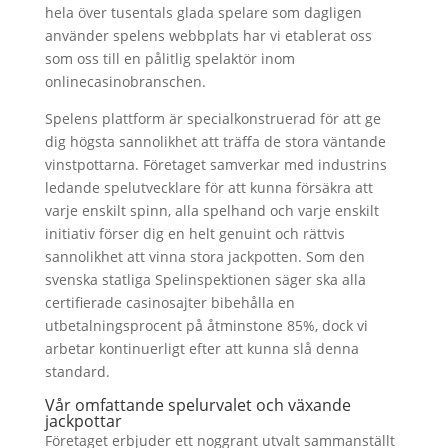
hela över tusentals glada spelare som dagligen
använder spelens webbplats har vi etablerat oss
som oss till en pålitlig spelaktör inom
onlinecasinobranschen.
Spelens plattform är specialkonstruerad för att ge
dig högsta sannolikhet att träffa de stora väntande
vinstpottarna. Företaget samverkar med industrins
ledande spelutvecklare för att kunna försäkra att
varje enskilt spinn, alla spelhand och varje enskilt
initiativ förser dig en helt genuint och rättvis
sannolikhet att vinna stora jackpotten. Som den
svenska statliga Spelinspektionen säger ska alla
certifierade casinosajter bibehålla en
utbetalningsprocent på åtminstone 85%, dock vi
arbetar kontinuerligt efter att kunna slå denna
standard.
Vår omfattande spelurvalet och växande
jackpottar
Företaget erbjuder ett noggrant utvalt sammanställt