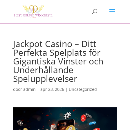
Jackpot Casino – Ditt
Perfekta Spelplats för
Gigantiska Vinster och
Underhållande
Spelupplevelser
door
admin
|
apr 23, 2026
|
Uncategorized