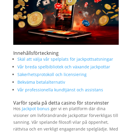
Innehållsförteckning
Skäl att välja vår spelplats för jackpottsatsningar
Vår breda spelbibliotek och växande jackpottar
Säkerhetsprotokoll och licensiering
Bekväma betalalternativ
Vår professionella kundtjänst och assistans
Varför spela på detta casino för storvinster
Hos
Jackpot bonus
ger vi en plattform där dina
visioner om livförändrande jackpottar förverkligas till
sanning. Vår spelande filosofi vilar på öppenhet,
rättvisa och en verkligt engagerande spelglädje. Med