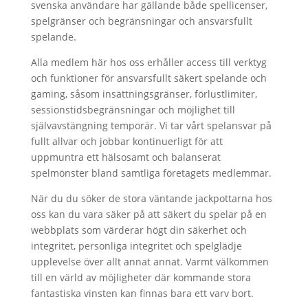
svenska användare har gällande både spellicenser,
spelgränser och begränsningar och ansvarsfullt
spelande.
Alla medlem här hos oss erhåller access till verktyg
och funktioner för ansvarsfullt säkert spelande och
gaming, såsom insättningsgränser, förlustlimiter,
sessionstidsbegränsningar och möjlighet till
självavstängning temporär. Vi tar vårt spelansvar på
fullt allvar och jobbar kontinuerligt för att
uppmuntra ett hälsosamt och balanserat
spelmönster bland samtliga företagets medlemmar.
När du du söker de stora väntande jackpottarna hos
oss kan du vara säker på att säkert du spelar på en
webbplats som värderar högt din säkerhet och
integritet, personliga integritet och spelglädje
upplevelse över allt annat annat. Varmt välkommen
till en värld av möjligheter där kommande stora
fantastiska vinsten kan finnas bara ett varv bort.