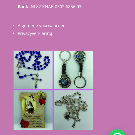
Bank:
NL82 KNAB 0502 6856 03
Algemene voorwaarden
Privacyverklaring