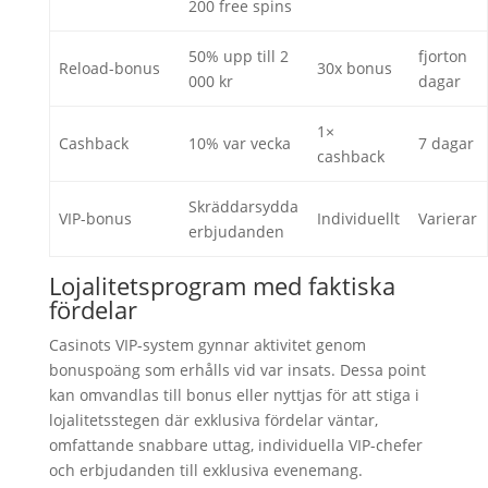
200 free spins
50% upp till 2
fjorton
Reload-bonus
30x bonus
000 kr
dagar
1×
Cashback
10% var vecka
7 dagar
cashback
Skräddarsydda
VIP-bonus
Individuellt
Varierar
erbjudanden
Lojalitetsprogram med faktiska
fördelar
Casinots VIP-system gynnar aktivitet genom
bonuspoäng som erhålls vid var insats. Dessa point
kan omvandlas till bonus eller nyttjas för att stiga i
lojalitetsstegen där exklusiva fördelar väntar,
omfattande snabbare uttag, individuella VIP-chefer
och erbjudanden till exklusiva evenemang.