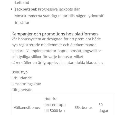
Lettland
Jackpotspel:
Progressiva jackpots där
vinstsummorna ständigt tilltar tills någon lyckoträff
inträffar
Kampanjer och promotions hos plattformen
Vår bonussystem är designad för att premiera både
nya registrerade medlemmar och återkommande
spelare. Vi implementerar öppna omsättningsvillkor
och tydliga villkor för varje bonusar, vilket
säkerställer en ärlig upplevelse utan dolda klausuler.
Bonustyp
Erbjudande
Omsättningskrav
Giltighetstid
Hundra
procent upp
30
Välkomstbonus
35× bonus
till 5000 kr +
dagar