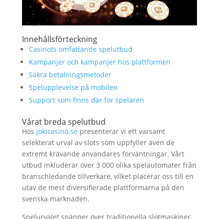
Innehållsförteckning
Casinots omfattande spelutbud
Kampanjer och kampanjer hos plattformen
Säkra betalningsmetoder
Spelupplevelse på mobilen
Support som finns där för spelaren
Vårat breda spelutbud
Hos
jokicasino.se
presenterar vi ett varsamt
selekterat urval av slots som uppfyller även de
extremt krävande användares förväntningar. Vårt
utbud inkluderar över 3 000 olika spelautomater från
branschledande tillverkare, vilket placerar oss till en
utav de mest diversifierade plattformarna på den
svenska marknaden.
Spelurvalet spänner över traditionella slotmaskiner,