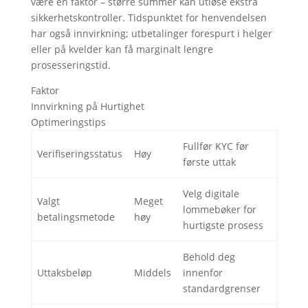
være en faktor – større summer kan utløse ekstra
sikkerhetskontroller. Tidspunktet for henvendelsen
har også innvirkning; utbetalinger forespurt i helger
eller på kvelder kan få marginalt lengre
prosesseringstid.
Faktor
Innvirkning på Hurtighet
Optimeringstips
Fullfør KYC før
Verifiseringsstatus
Høy
første uttak
Velg digitale
Valgt
Meget
lommebøker for
betalingsmetode
høy
hurtigste prosess
Behold deg
Uttaksbeløp
Middels
innenfor
standardgrenser