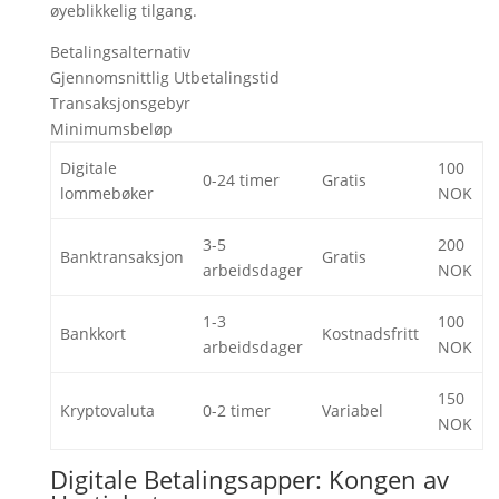
øyeblikkelig tilgang.
Betalingsalternativ
Gjennomsnittlig Utbetalingstid
Transaksjonsgebyr
Minimumsbeløp
Digitale
100
0-24 timer
Gratis
lommebøker
NOK
3-5
200
Banktransaksjon
Gratis
arbeidsdager
NOK
1-3
100
Bankkort
Kostnadsfritt
arbeidsdager
NOK
150
Kryptovaluta
0-2 timer
Variabel
NOK
Digitale Betalingsapper: Kongen av