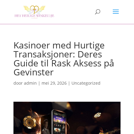
Kasinoer med Hurtige
Transaksjoner: Deres
Guide til Rask Aksess på
Gevinster
door
admin
|
mei 29, 2026
|
Uncategorized