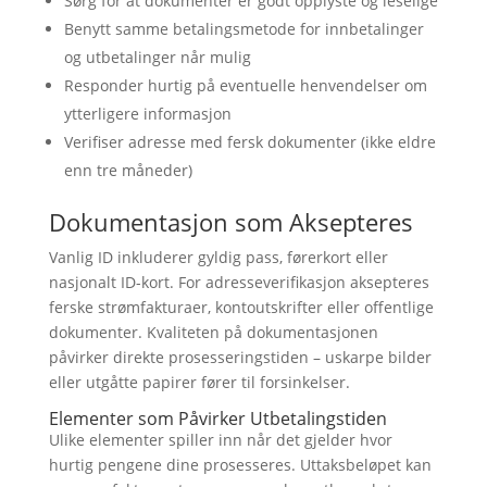
Sørg for at dokumenter er godt opplyste og leselige
Benytt samme betalingsmetode for innbetalinger
og utbetalinger når mulig
Responder hurtig på eventuelle henvendelser om
ytterligere informasjon
Verifiser adresse med fersk dokumenter (ikke eldre
enn tre måneder)
Dokumentasjon som Aksepteres
Vanlig ID inkluderer gyldig pass, førerkort eller
nasjonalt ID-kort. For adresseverifikasjon aksepteres
ferske strømfakturaer, kontoutskrifter eller offentlige
dokumenter. Kvaliteten på dokumentasjonen
påvirker direkte prosesseringstiden – uskarpe bilder
eller utgåtte papirer fører til forsinkelser.
Elementer som Påvirker Utbetalingstiden
Ulike elementer spiller inn når det gjelder hvor
hurtig pengene dine prosesseres. Uttaksbeløpet kan