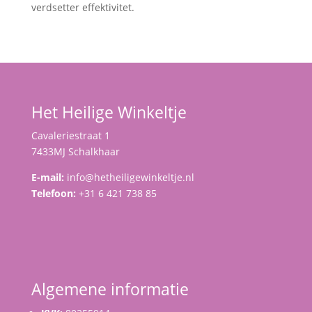
verdsetter effektivitet.
Het Heilige Winkeltje
Cavaleriestraat 1
7433MJ Schalkhaar
E-mail:
info@hetheiligewinkeltje.nl
Telefoon:
+31 6 421 738 85
Algemene informatie