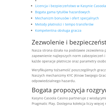
Licencja i bezpieczeństwo w Kasynie Casool
Bogata gama tytułów hazardowych
Mechanizm bonusów i ofert specjalnych
Metody płatności i tempo transferów
Kompetentna obsługa gracza
Zezwolenie i bezpieczeń
Nasza strona działa na podstawie zezwolenia 
zapewnienie najlepszych norm zabezpieczeń i
każde operacje płatnicze oraz parametry os
Weryfikujemy tożsamość poszczególnych gracz
Naszych mechanizmy KYC (Know Swojego Gracza
odpowiedzialnego hazardu.
Bogata propozycja rozgr
Kasyno Casoola Casino partneruje z wiodącymi 
Pragmatic Play. Dostępna kolekcja liczy więcej