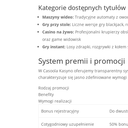
Kategorie dostępnych tytułów
Maszyny wideo:
Tradycyjne automaty z owoc
Gry przy stole:
Liczne wersje gry blackjack, r
Casino na żywo:
Profesjonalni krupierzy obs
oraz game widowisk
Gry instant:
Losy zdrapki, rozgrywki z kołem 
System premii i promocji
W Casoola Kasyno oferujemy transparentny syst
charakteryzuje się jasno zdefiniowane wymogi
Rodzaj promocji
Benefity
Wymogi realizacji
Bonus rejestracyjny
Do dwustu
Cotygodniowy uzupełnienie
50% bonu