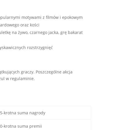
popularnymi motywami z filmów i epokowym
azardowego oraz kości
letkę na żywo, czarnego jacka, grę bakarat
błyskawicznych rozstrzygnięć
ątkujących graczy. Poszczególne akcja
zul w regulaminie.
5-krotna suma nagrody
0-krotna suma premii