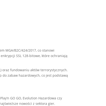
orem MGA/B2C/424/2017, co stanowi
krypcji SSL 128-bitowe, które ochraniają
) oraz fundowaniu aktów terrorystycznych.
p do zabaw hazardowych, co jest podstawą
 Play’n GO GO, Evolution Hazardowa czy
najświeższe nowości z sektora gier.