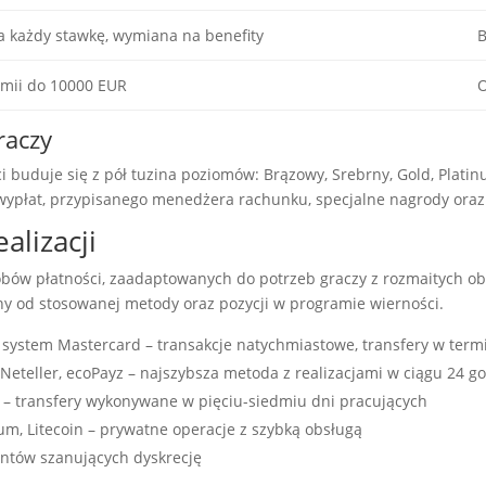
a każdy stawkę, wymiana na benefity
B
mii do 10000 EUR
O
raczy
buduje się z pół tuzina poziomów: Brązowy, Srebrny, Gold, Platin
y wypłat, przypisanego menedżera rachunku, specjalne nagrody ora
alizacji
obów płatności, zaadaptowanych do potrzeb graczy z rozmaitych ob
iony od stosowanej metody oraz pozycji w programie wierności.
, system Mastercard – transakcje natychmiastowe, transfery w term
 Neteller, ecoPayz – najszybsza metoda z realizacjami w ciągu 24 g
 – transfery wykonywane w pięciu-siedmiu dni pracujących
um, Litecoin – prywatne operacje z szybką obsługą
entów szanujących dyskrecję