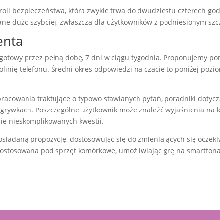
oli bezpieczeństwa, która zwykle trwa do dwudziestu czterech go
ne dużo szybciej, zwłaszcza dla użytkowników z podniesionym szc
enta
 gotowy przez pełną dobę, 7 dni w ciągu tygodnia. Proponujemy p
linię telefonu. Średni okres odpowiedzi na czacie to poniżej poz
racowania traktujące o typowo stawianych pytań, poradniki dotyczą
zgrywkach. Poszczególne użytkownik może znaleźć wyjaśnienia na 
nie nieskomplikowanych kwestii.
osiadaną propozycję, dostosowując się do zmieniających się oczek
dostosowana pod sprzęt komórkowe, umożliwiając grę na smartfonac