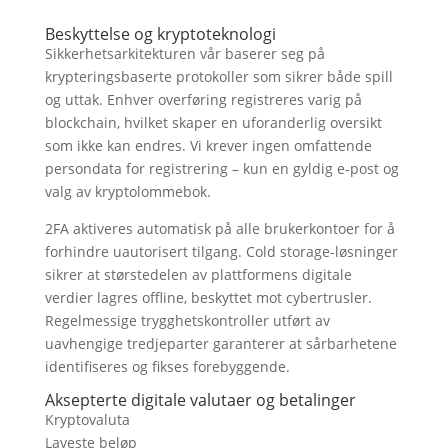
Beskyttelse og kryptoteknologi
Sikkerhetsarkitekturen vår baserer seg på
krypteringsbaserte protokoller som sikrer både spill
og uttak. Enhver overføring registreres varig på
blockchain, hvilket skaper en uforanderlig oversikt
som ikke kan endres. Vi krever ingen omfattende
persondata for registrering – kun en gyldig e-post og
valg av kryptolommebok.
2FA aktiveres automatisk på alle brukerkontoer for å
forhindre uautorisert tilgang. Cold storage-løsninger
sikrer at størstedelen av plattformens digitale
verdier lagres offline, beskyttet mot cybertrusler.
Regelmessige trygghetskontroller utført av
uavhengige tredjeparter garanterer at sårbarhetene
identifiseres og fikses forebyggende.
Aksepterte digitale valutaer og betalinger
Kryptovaluta
Laveste beløp