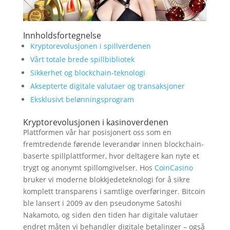
Innholdsfortegnelse
Kryptorevolusjonen i spillverdenen
Vårt totale brede spillbibliotek
Sikkerhet og blockchain-teknologi
Aksepterte digitale valutaer og transaksjoner
Eksklusivt belønningsprogram
Kryptorevolusjonen i kasinoverdenen
Plattformen vår har posisjonert oss som en
fremtredende førende leverandør innen blockchain-
baserte spillplattformer, hvor deltagere kan nyte et
trygt og anonymt spillomgivelser. Hos
CoinCasino
bruker vi moderne blokkjedeteknologi for å sikre
komplett transparens i samtlige overføringer. Bitcoin
ble lansert i 2009 av den pseudonyme Satoshi
Nakamoto, og siden den tiden har digitale valutaer
endret måten vi behandler digitale betalinger – også