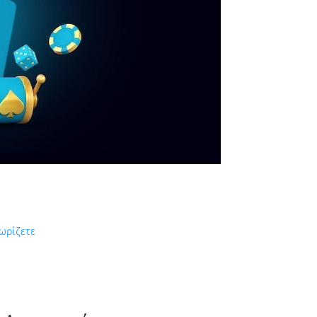
νωρίζετε