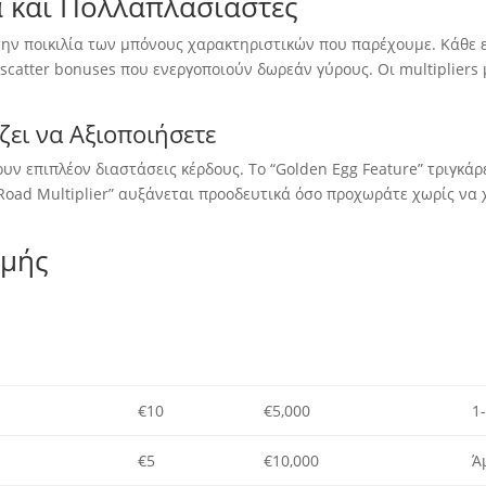
 και Πολλαπλασιαστές
την ποικιλία των μπόνους χαρακτηριστικών που παρέχουμε. Κάθε ε
scatter bonuses που ενεργοποιούν δωρεάν γύρους. Οι multipliers
ζει να Αξιοποιήσετε
 επιπλέον διαστάσεις κέρδους. Το “Golden Egg Feature” τριγκάρε
“Road Multiplier” αυξάνεται προοδευτικά όσο προχωράτε χωρίς ν
ωμής
€10
€5,000
1
€5
€10,000
Ά