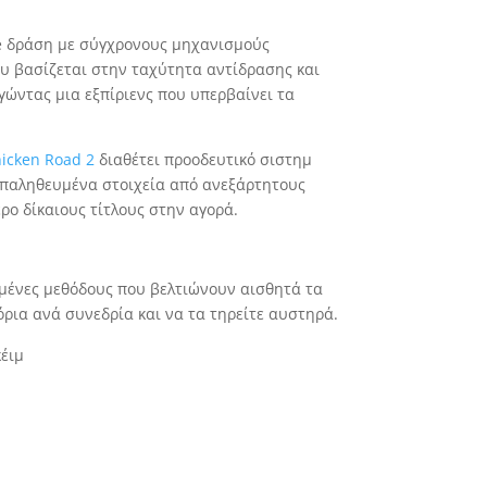
de δράση με σύγχρονους μηχανισμούς
υ βασίζεται στην ταχύτητα αντίδρασης και
γώντας μια εξπίριενς που υπερβαίνει τα
icken Road 2
διαθέτει προοδευτικό σιστημ
επαληθευμένα στοιχεία από ανεξάρτητους
ερο δίκαιους τίτλους στην αγορά.
ριμένες μεθόδους που βελτιώνουν αισθητά τα
όρια ανά συνεδρία και να τα τηρείτε αυστηρά.
κέιμ