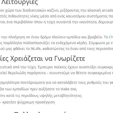
 Λειτουργίες
στον χώρο των διαδικτυακών καζίνο, μιξάροντας την κλασική arca
στές πιθανότητες νίκης μέσα από ενός καινοτόμου συστήματος πο
ται ένα περιβάλλον όπου η τύχη συναντά την ικανότητα, δημιουρ
ό την πλοήγηση σε έναν δρόμο πλούσιο εμπόδια και βραβεία. Το
Ch
ως παράλληλα πολλαπλασιάζει τα ενδεχόμενα κέρδη. Σύμφωνα με 
ιδιού μας φθάνει το 96.4%, καθιστώντας το έναν από τους περισσότ
ες Χρειάζεται να Γνωρίζετε
λειστικά από την τύχη. Έμπειροι παίκτες έχουν αναπτύξει συγκεκ
τελεί θεμελιώδη παράγοντα – συνιστούμε να θέτετε συγκεκριμένα 
χαμηλότερα ποντάρισματα για να καταλάβετε τους ρυθμούς του γ
βα των εμποδίων πριν αυξήσετε το stake σας
pins κατά τις περιόδους υψηλής μεταβλητότητας
– κρατάτε ψύχραιμη προσέγγιση