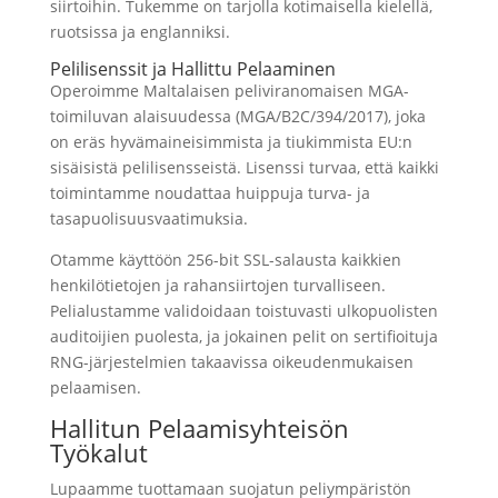
siirtoihin. Tukemme on tarjolla kotimaisella kielellä,
ruotsissa ja englanniksi.
Pelilisenssit ja Hallittu Pelaaminen
Operoimme Maltalaisen peliviranomaisen MGA-
toimiluvan alaisuudessa (MGA/B2C/394/2017), joka
on eräs hyvämaineisimmista ja tiukimmista EU:n
sisäisistä pelilisensseistä. Lisenssi turvaa, että kaikki
toimintamme noudattaa huippuja turva- ja
tasapuolisuusvaatimuksia.
Otamme käyttöön 256-bit SSL-salausta kaikkien
henkilötietojen ja rahansiirtojen turvalliseen.
Pelialustamme validoidaan toistuvasti ulkopuolisten
auditoijien puolesta, ja jokainen pelit on sertifioituja
RNG-järjestelmien takaavissa oikeudenmukaisen
pelaamisen.
Hallitun Pelaamisyhteisön
Työkalut
Lupaamme tuottamaan suojatun peliympäristön