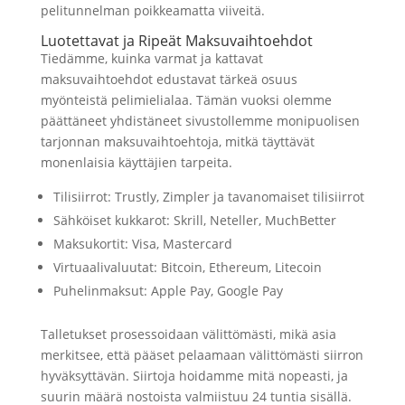
pelitunnelman poikkeamatta viiveitä.
Luotettavat ja Ripeät Maksuvaihtoehdot
Tiedämme, kuinka varmat ja kattavat
maksuvaihtoehdot edustavat tärkeä osuus
myönteistä pelimielialaa. Tämän vuoksi olemme
päättäneet yhdistäneet sivustollemme monipuolisen
tarjonnan maksuvaihtoehtoja, mitkä täyttävät
monenlaisia käyttäjien tarpeita.
Tilisiirrot: Trustly, Zimpler ja tavanomaiset tilisiirrot
Sähköiset kukkarot: Skrill, Neteller, MuchBetter
Maksukortit: Visa, Mastercard
Virtuaalivaluutat: Bitcoin, Ethereum, Litecoin
Puhelinmaksut: Apple Pay, Google Pay
Talletukset prosessoidaan välittömästi, mikä asia
merkitsee, että pääset pelaamaan välittömästi siirron
hyväksyttävän. Siirtoja hoidamme mitä nopeasti, ja
suurin määrä nostoista valmiistuu 24 tuntia sisällä.