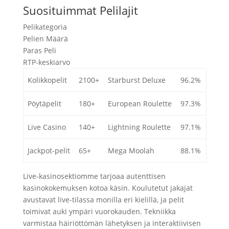
Suosituimmat Pelilajit
Pelikategoria
Pelien Määrä
Paras Peli
RTP-keskiarvo
Kolikkopelit
2100+
Starburst Deluxe
96.2%
Pöytäpelit
180+
European Roulette
97.3%
Live Casino
140+
Lightning Roulette
97.1%
Jackpot-pelit
65+
Mega Moolah
88.1%
Live-kasinosektiomme tarjoaa autenttisen
kasinokokemuksen kotoa käsin. Koulutetut jakajat
avustavat live-tilassa monilla eri kielillä, ja pelit
toimivat auki ympäri vuorokauden. Tekniikka
varmistaa häiriöttömän lähetyksen ja interaktiivisen