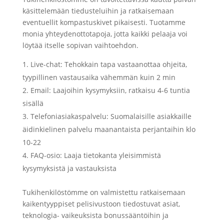
käsittelemään tiedusteluihin ja ratkaisemaan
eventuellit kompastuskivet pikaisesti. Tuotamme
monia yhteydenottotapoja, jotta kaikki pelaaja voi
löytää itselle sopivan vaihtoehdon.
Live-chat: Tehokkain tapa vastaanottaa ohjeita,
tyypillinen vastausaika vähemmän kuin 2 min
Email: Laajoihin kysymyksiin, ratkaisu 4-6 tuntia
sisällä
Telefoniasiakaspalvelu: Suomalaisille asiakkaille
äidinkielinen palvelu maanantaista perjantaihin klo
10-22
FAQ-osio: Laaja tietokanta yleisimmistä
kysymyksistä ja vastauksista
Tukihenkilöstömme on valmistettu ratkaisemaan
kaikentyyppiset pelisivustoon tiedostuvat asiat,
teknologia- vaikeuksista bonussääntöihin ja