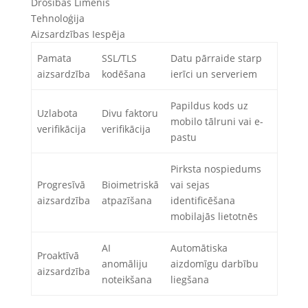
Drošības Līmenis
Tehnoloģija
Aizsardzības Iespēja
Pamata
SSL/TLS
Datu pārraide starp
aizsardzība
kodēšana
ierīci un serveriem
Papildus kods uz
Uzlabota
Divu faktoru
mobilo tālruni vai e-
verifikācija
verifikācija
pastu
Pirksta nospiedums
Progresīvā
Bioimetriskā
vai sejas
aizsardzība
atpazīšana
identificēšana
mobilajās lietotnēs
AI
Automātiska
Proaktīvā
anomāliju
aizdomīgu darbību
aizsardzība
noteikšana
liegšana