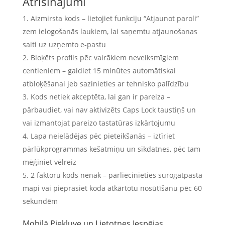
Atrisinājumi
Aizmirsta kods – lietojiet funkciju “Atjaunot paroli”
zem ielogošanās laukiem, lai saņemtu atjaunošanas
saiti uz uzņemto e-pastu
Bloķēts profils pēc vairākiem neveiksmīgiem
centieniem – gaidiet 15 minūtes automātiskai
atbloķēšanai jeb sazinieties ar tehnisko palīdzību
Kods netiek akceptēta, lai gan ir pareiza –
pārbaudiet, vai nav aktivizēts Caps Lock taustiņš un
vai izmantojat pareizo tastatūras izkārtojumu
Lapa neielādējas pēc pieteikšanās – iztīriet
pārlūkprogrammas kešatmiņu un sīkdatnes, pēc tam
mēģiniet vēlreiz
2 faktoru kods nenāk – pārliecinieties surogātpasta
mapi vai pieprasiet koda atkārtotu nosūtīšanu pēc 60
sekundēm
Mobilā Piekļuve un Lietotnes Iespējas