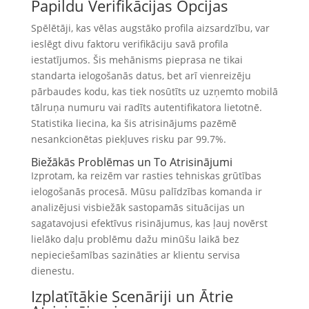
Papildu Verifikācijas Opcijas
Spēlētāji, kas vēlas augstāko profila aizsardzību, var
ieslēgt divu faktoru verifikāciju savā profila
iestatījumos. Šis mehānisms pieprasa ne tikai
standarta ielogošanās datus, bet arī vienreizēju
pārbaudes kodu, kas tiek nosūtīts uz uzņemto mobilā
tālruņa numuru vai radīts autentifikatora lietotnē.
Statistika liecina, ka šis atrisinājums pazēmē
nesankcionētas piekļuves risku par 99.7%.
Biežākās Problēmas un To Atrisinājumi
Izprotam, ka reizēm var rasties tehniskas grūtības
ielogošanās procesā. Mūsu palīdzības komanda ir
analizējusi visbiežāk sastopamās situācijas un
sagatavojusi efektīvus risinājumus, kas ļauj novērst
lielāko daļu problēmu dažu minūšu laikā bez
nepieciešamības sazināties ar klientu servisa
dienestu.
Izplatītākie Scenāriji un Ātrie