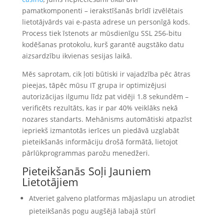
pamatkomponenti – ierakstīšanās brīdī izvēlētais
lietotājvārds vai e-pasta adrese un personīgā kods.
Process tiek īstenots ar mūsdienīgu SSL 256-bitu
kodēšanas protokolu, kurš garantē augstāko datu
aizsardzību ikvienas sesijas laikā.
Mēs saprotam, cik ļoti būtiski ir vajadzība pēc ātras
pieejas, tāpēc mūsu IT grupa ir optimizējusi
autorizācijas ilgumu līdz pat vidēji 1.8 sekundēm –
verificēts rezultāts, kas ir par 40% veiklāks nekā
nozares standarts. Mehānisms automātiski atpazīst
iepriekš izmantotās ierīces un piedāvā uzglabāt
pieteikšanās informāciju drošā formātā, lietojot
pārlūkprogrammas parožu menedžeri.
Pieteikšanās Soļi Jauniem
Lietotājiem
Atveriet galveno platformas mājaslapu un atrodiet
pieteikšanās pogu augšējā labajā stūrī