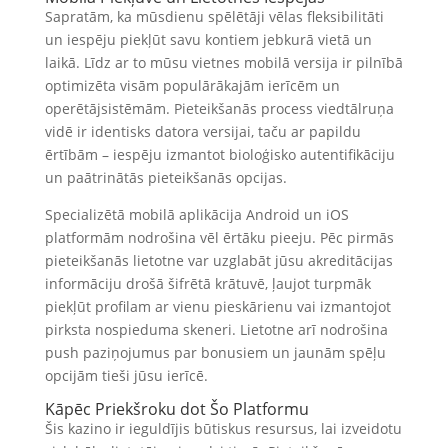
Sapratām, ka mūsdienu spēlētāji vēlas fleksibilitāti
un iespēju piekļūt savu kontiem jebkurā vietā un
laikā. Līdz ar to mūsu vietnes mobilā versija ir pilnībā
optimizēta visām populārākajām ierīcēm un
operētājsistēmām. Pieteikšanās process viedtālruņa
vidē ir identisks datora versijai, taču ar papildu
ērtībām – iespēju izmantot bioloģisko autentifikāciju
un paātrinātās pieteikšanās opcijas.
Specializētā mobilā aplikācija Android un iOS
platformām nodrošina vēl ērtāku pieeju. Pēc pirmās
pieteikšanās lietotne var uzglabāt jūsu akreditācijas
informāciju drošā šifrētā krātuvē, ļaujot turpmāk
piekļūt profilam ar vienu pieskārienu vai izmantojot
pirksta nospieduma skeneri. Lietotne arī nodrošina
push paziņojumus par bonusiem un jaunām spēļu
opcijām tieši jūsu ierīcē.
Kāpēc Priekšroku dot Šo Platformu
Šis kazino ir ieguldījis būtiskus resursus, lai izveidotu