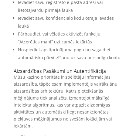
Ievadiet savu reģistrēto e-pasta adresi vai
lietotājvārdu pirmajā laukā
Ievadiet savu konfidenciālo kodu otrajā ievades
laukā
Pārbaudiet, vai vēlaties aktivizēt funkciju
“Atcerēties mani” uzticamās iekārtās
Nospiediet apstiprinājuma pogu un sagaidiet
automātisko pārvirzīšanu uz savu personīgo kontu
Aizsardzības Pasākumi un Autentifikācija
Mūsu kazino prioritāte ir spēlētāju informācijas
aizsardzība, tāpēc esam implementējis vairākslāņu
aizsardzības arhitektūru. Katrs pieteikšanās
mēģinājums tiek analizēts, izmantojot mākslīgā
intelekta algoritmus, kas var atpazīt aizdomīgas
aktivitātes un automātiski liegt nesankcionētas
piekļuves mēģinājumus no svešām lokācijām vai
iekārtām.