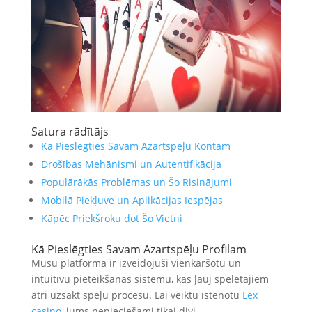
Satura rādītājs
Kā Pieslēgties Savam Azartspēļu Kontam
Drošības Mehānismi un Autentifikācija
Populārākās Problēmas un Šo Risinājumi
Mobilā Piekļuve un Aplikācijas Iespējas
Kāpēc Priekšroku dot Šo Vietni
Kā Pieslēgties Savam Azartspēļu Profilam
Mūsu platformā ir izveidojuši vienkāršotu un
intuitīvu pieteikšanās sistēmu, kas ļauj spēlētājiem
ātri uzsākt spēļu procesu. Lai veiktu īstenotu
Lex
casino
, jums nepieciešami tikai divi