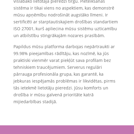
vislabāko lietotāja pieredzi tirgū. Pieteikšanās
sistēma ir tikai viens no aspektiem, kas demonstrē
mūsu apņēmību nodrošināt augstāko līmeni. Ir
sertificēti ar starptautiskajiem drošības standartiem
ISO 27001, kurš apliecina mūsu sistēmu uzticamību
un atbilstību stingrākajām nozares prasībām.
Papildus mūsu platforma darbojas nepārtraukti ar
99.98% pieejamības rādītāju, kas nozīmē, ka jūs
praktiski vienmēr varat piekļūt sava profilam bez
tehniskiem traucējumiem. Serverus regulāri
pārrauga profesionāla grupa, kas garantē, ka
jebkuras iespējamās problēmas ir likvidētas, pirms
tās ietekmē lietotāju pieredzi. Jūsu komforts un
drošība ir mūsu galvenā prioritāte katrā
mijiedarbības stadijā.